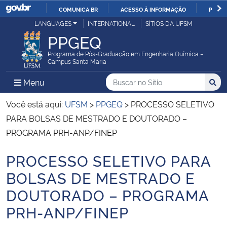
COMUNICA BR
ACESSO À INFORMAÇÃO
PARTI
Casa Civil
LANGUAGES
INTERNATIONAL
SÍTIOS DA UFSM
IR
PPGEQ
PARA
Ministério da Justiça e Segurança Pública
O
Programa de Pós-Graduação em Engenharia Química –
Campus Santa Maria
CONTEÚDO
Ministério da Defesa
Buscar no no Sítio
Busca
Busca:
Menu Principal do Sítio
Menu
Busc
Ministério das Relações Exteriores
Você está aqui:
UFSM
>
PPGEQ
>
PROCESSO SELETIVO
PARA BOLSAS DE MESTRADO E DOUTORADO –
Ministério da Economia
PROGRAMA PRH-ANP/FINEP
PROCESSO SELETIVO PARA
Ministério da Infraestrutura
Início do conteúdo
BOLSAS DE MESTRADO E
Ministério da Agricultura, Pecuária e Abastecimento
DOUTORADO – PROGRAMA
PRH-ANP/FINEP
Ministério da Educação