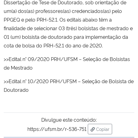
Dissertação de Tese de Doutorado, sob orientação de
um(a) dos(as) professores(as) credenciados(as) pelo
Secretaria-Geral
PPGEQ e pelo PRH-52.1. Os editais abaixo têm a
finalidade de selecionar 03 (três) bolsistas de mestrado e
Secretaria de Governo
01 (um) bolsista de doutorado para implementação da
cota de bolsa do PRH-52.1 do ano de 2020.
Gabinete de Segurança Institucional
>>Edital n° 09/2020 PRH/UFSM – Seleção de Bolsistas
Advocacia-Geral da União
de Mestrado
Banco Central do Brasil
>>Edital n° 10/2020 PRH/UFSM – Seleção de Bolsista de
Doutorado
Planalto
Divulgue este conteúdo:
https://ufsm.br/r-536-751
Copiar
para área de trans