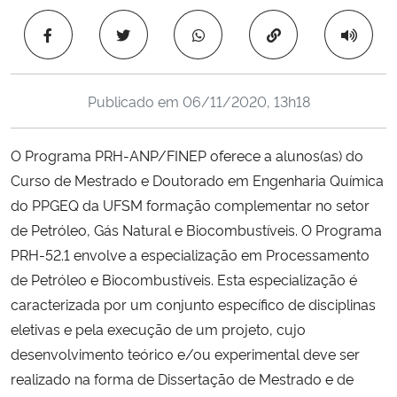
Ministério da Cidadania
Copiar para área 
Ministério da Saúde
Publicado em
06/11/2020, 13h18
Ministério de Minas e Energia
O Programa PRH-ANP/FINEP oferece a alunos(as) do
Ministério da Ciência, Tecnologia, Inovações e Comunicações
Curso de Mestrado e Doutorado em Engenharia Química
do PPGEQ da UFSM formação complementar no setor
Ministério do Meio Ambiente
de Petróleo, Gás Natural e Biocombustíveis. O Programa
Ministério do Turismo
PRH-52.1 envolve a especialização em Processamento
de Petróleo e Biocombustíveis. Esta especialização é
Ministério do Desenvolvimento Regional
caracterizada por um conjunto específico de disciplinas
eletivas e pela execução de um projeto, cujo
Controladoria-Geral da União
desenvolvimento teórico e/ou experimental deve ser
realizado na forma de Dissertação de Mestrado e de
Ministério da Mulher, da Família e dos Direitos Humanos