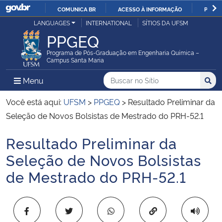
COMUNICA BR
ACESSO À INFORMAÇÃO
PARTI
Casa Civil
LANGUAGES
INTERNATIONAL
SÍTIOS DA UFSM
IR
PPGEQ
PARA
Ministério da Justiça e Segurança Pública
O
Programa de Pós-Graduação em Engenharia Química –
Campus Santa Maria
CONTEÚDO
Ministério da Defesa
Buscar no no Sítio
Busca
Busca:
Menu Principal do Sítio
Menu
Busc
Ministério das Relações Exteriores
Você está aqui:
UFSM
>
PPGEQ
>
Resultado Preliminar da
Seleção de Novos Bolsistas de Mestrado do PRH-52.1
Ministério da Economia
Resultado Preliminar da
Início do conteúdo
Ministério da Infraestrutura
Seleção de Novos Bolsistas
de Mestrado do PRH-52.1
Ministério da Agricultura, Pecuária e Abastecimento
Ministério da Educação
Copiar para área 