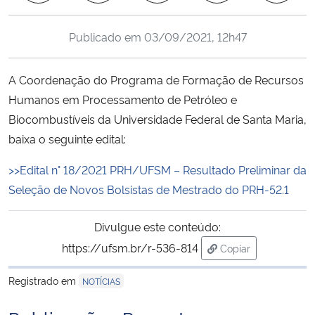
Ministério da Cidadania
Publicado em
03/09/2021, 12h47
Ministério da Saúde
A Coordenação do Programa de Formação de Recursos
Ministério de Minas e Energia
Humanos em Processamento de Petróleo e
Biocombustíveis da Universidade Federal de Santa Maria,
Ministério da Ciência, Tecnologia, Inovações e Comunicações
baixa o seguinte edital:
Ministério do Meio Ambiente
>>Edital n° 18/2021 PRH/UFSM – Resultado Preliminar da
Seleção de Novos Bolsistas de Mestrado do PRH-52.1
Ministério do Turismo
Divulgue este conteúdo:
Ministério do Desenvolvimento Regional
https://ufsm.br/r-536-814
Copiar
para área de trans
Controladoria-Geral da União
Registrado em
NOTÍCIAS
Ministério da Mulher, da Família e dos Direitos Humanos