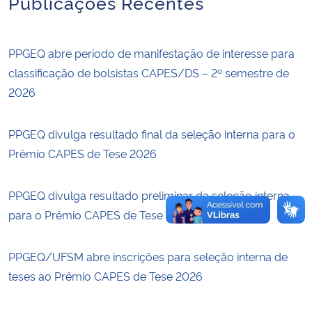
Publicações Recentes
Secretaria-Geral
PPGEQ abre período de manifestação de interesse para
Secretaria de Governo
classificação de bolsistas CAPES/DS – 2º semestre de
2026
Gabinete de Segurança Institucional
PPGEQ divulga resultado final da seleção interna para o
Advocacia-Geral da União
Prêmio CAPES de Tese 2026
Banco Central do Brasil
PPGEQ divulga resultado preliminar da seleção interna
para o Prêmio CAPES de Tese 2026
Planalto
PPGEQ/UFSM abre inscrições para seleção interna de
teses ao Prêmio CAPES de Tese 2026