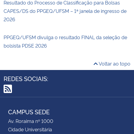
Resultado do Processo de Classificação para Bolsas
CAPES/DS do PPGEQ/UFSM – 1ª janela de ingresso de
2026
PPGEQ/UFSM divulga o resultado FINAL da seleção de
bolsista PDSE 2026
Voltar ao topo
REDES SOCIAIS:
RSS
CAMPUS SEDE
Av. Roraima nº 1000
Cidade Universitária