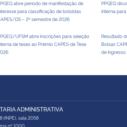
PGEQ abre período de manifestação de
PPGEQ divul
nteresse para classificação de bolsistas
interna par
APES/DS – 2º semestre de 2026
PGEQ/UFSM abre inscrições para seleção
Resultado d
nterna de teses ao Prêmio CAPES de Tese
Bolsas CAP
2026
de ingresso
TARIA ADMINISTRATIVA
8 (INPE), sala 2058
ima nº 1000