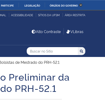
PARTICIPE
LEGISLAÇÃO
ÓRGÃOS DO GOVERNO
stério da Economia
Ministério da Infraestrutura
ONAL
ACESSIBILIDADE
SÍTIOS DA UFSM
ÁREA RESTRITA
stério de Minas e Energia
Ministério da Ciência,
Alto Contraste
VLibras
Tecnologia, Inovações e
Comunicações
Buscar no no Sítio
Busca
Busca:
Buscar
stério da Mulher, da
Secretaria-Geral
lia e dos Direitos
olsistas de Mestrado do PRH-52.1
anos
 Preliminar da
alto
 do PRH-52.1