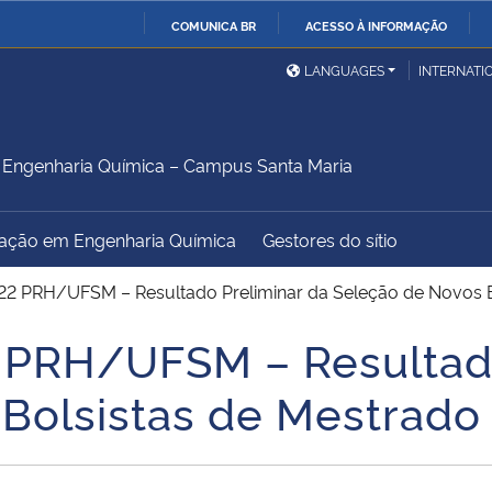
COMUNICA BR
ACESSO À INFORMAÇÃO
Ministério da Defesa
Ministério das Relações
Mini
IR
LANGUAGES
INTERNATI
Exteriores
PARA
O
Ministério da Cidadania
Ministério da Saúde
Mini
CONTEÚDO
Engenharia Química – Campus Santa Maria
ação em Engenharia Química
Gestores do sítio
Ministério do
Controladoria-Geral da
Mini
Desenvolvimento Regional
União
Famí
022 PRH/UFSM – Resultado Preliminar da Seleção de Novos B
Hum
 PRH/UFSM – Resultado
Advocacia-Geral da União
Banco Central do Brasil
Plan
Bolsistas de Mestrado