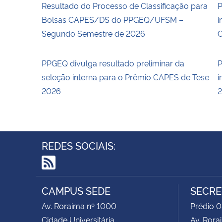
Resultado do Processo de Classificação para
P
Bolsas CAPES/DS do PPGEQ/UFSM –
i
Segundo Semestre de 2026
C
PPGEQ divulga resultado preliminar da
P
seleção interna para o Prêmio CAPES de Tese
i
2026
REDES SOCIAIS:
RSS
CAMPUS SEDE
SECRE
Av. Roraima nº 1000
Prédio 0
Cidade Universitária
Av. Rora