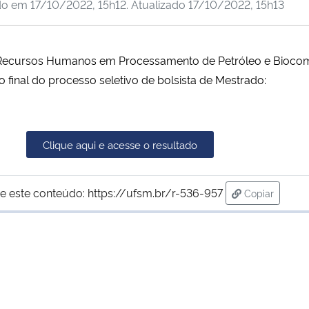
do em
17/10/2022, 15h12
. Atualizado
17/10/2022, 15h13
cursos Humanos em Processamento de Petróleo e Biocombu
o final do processo seletivo de bolsista de Mestrado:
Clique aqui e acesse o resultado
e este conteúdo:
https://ufsm.br/r-536-957
Copiar
para área de