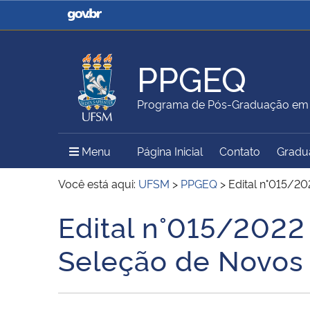
Casa Civil
Ministério da Justiça e
Segurança Pública
PPGEQ
Ministério da Agricultura,
Ministério da Educação
Programa de Pós-Graduação em 
Pecuária e Abastecimento
Menu Principal do Sítio
Menu
Página Inicial
Contato
Gradu
Ministério do Meio Ambiente
Ministério do Turismo
Você está aqui:
UFSM
>
PPGEQ
>
Edital n°015/2
Edital n°015/2022
Início do conteúdo
Secretaria de Governo
Gabinete de Segurança
Seleção de Novos 
Institucional