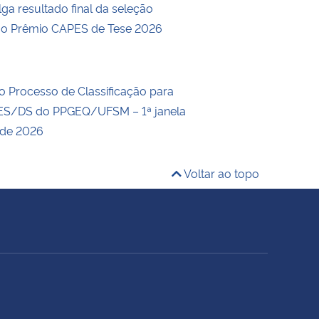
ga resultado final da seleção
a o Prêmio CAPES de Tese 2026
o Processo de Classificação para
ES/DS do PPGEQ/UFSM – 1ª janela
 de 2026
Voltar ao topo