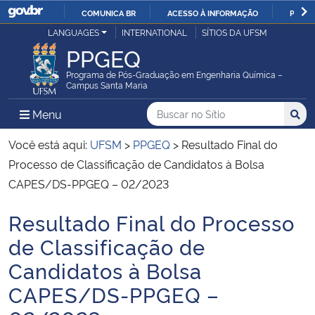
COMUNICA BR
ACESSO À INFORMAÇÃO
PARTI
Casa Civil
LANGUAGES
INTERNATIONAL
SÍTIOS DA UFSM
IR
PPGEQ
PARA
Ministério da Justiça e Segurança Pública
O
Programa de Pós-Graduação em Engenharia Química –
Campus Santa Maria
CONTEÚDO
Ministério da Defesa
Buscar no no Sítio
Busca
Busca:
Menu Principal do Sítio
Menu
Busc
Ministério das Relações Exteriores
Você está aqui:
UFSM
>
PPGEQ
>
Resultado Final do
Processo de Classificação de Candidatos à Bolsa
Ministério da Economia
CAPES/DS-PPGEQ – 02/2023
Resultado Final do Processo
Ministério da Infraestrutura
Início do conteúdo
de Classificação de
Ministério da Agricultura, Pecuária e Abastecimento
Candidatos à Bolsa
CAPES/DS-PPGEQ –
Ministério da Educação