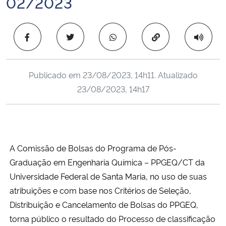
02/2023
Ministério da Cidadania
Copiar para área 
Ministério da Saúde
Ministério de Minas e Energia
Publicado em
23/08/2023, 14h11
. Atualizado
23/08/2023, 14h17
Ministério da Ciência, Tecnologia, Inovações e Comunicações
Ministério do Meio Ambiente
Ministério do Turismo
A Comissão de Bolsas do Programa de Pós-
Graduação em Engenharia Química – PPGEQ/CT da
Ministério do Desenvolvimento Regional
Universidade Federal de Santa Maria, no uso de suas
atribuições e com base nos Critérios de Seleção,
Controladoria-Geral da União
Distribuição e Cancelamento de Bolsas do PPGEQ,
torna público o resultado do Processo de classificação
Ministério da Mulher, da Família e dos Direitos Humanos