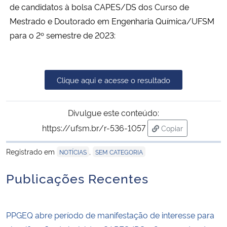
de candidatos à bolsa CAPES/DS dos Curso de
Mestrado e Doutorado em Engenharia Química/UFSM
Secretaria-Geral
para o 2º semestre de 2023:
Secretaria de Governo
Gabinete de Segurança Institucional
Clique aqui e acesse o resultado
Advocacia-Geral da União
Divulgue este conteúdo:
https://ufsm.br/r-536-1057
Copiar
Banco Central do Brasil
para área de tran
Registrado em
,
NOTÍCIAS
SEM CATEGORIA
Planalto
Publicações Recentes
PPGEQ abre período de manifestação de interesse para