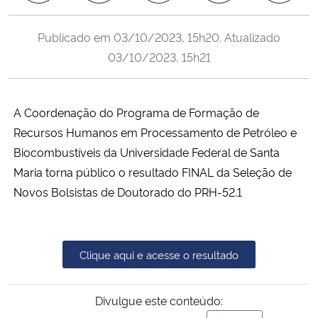
Ministério da Cidadania
Publicado em
03/10/2023, 15h20
. Atualizado
Ministério da Saúde
03/10/2023, 15h21
Ministério de Minas e Energia
A Coordenação do Programa de Formação de
Ministério da Ciência, Tecnologia, Inovações e Comunicações
Recursos Humanos em Processamento de Petróleo e
Biocombustíveis da Universidade Federal de Santa
Ministério do Meio Ambiente
Maria torna público o resultado FINAL da Seleção de
Novos Bolsistas de Doutorado do PRH-52.1
Ministério do Turismo
Ministério do Desenvolvimento Regional
Clique aqui e acesse o resultado
Controladoria-Geral da União
Divulgue este conteúdo:
Ministério da Mulher, da Família e dos Direitos Humanos