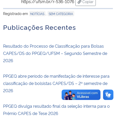
https://ufsm.br/r-536-1076
Copiar
para área de tran
Secretaria-Geral
Registrado em
,
NOTÍCIAS
SEM CATEGORIA
Publicações Recentes
Secretaria de Governo
Gabinete de Segurança Institucional
Resultado do Processo de Classificação para Bolsas
CAPES/DS do PPGEQ/UFSM – Segundo Semestre de
Advocacia-Geral da União
2026
Banco Central do Brasil
PPGEQ abre período de manifestação de interesse para
Planalto
classificação de bolsistas CAPES/DS – 2º semestre de
2026
PPGEQ divulga resultado final da seleção interna para o
Prêmio CAPES de Tese 2026