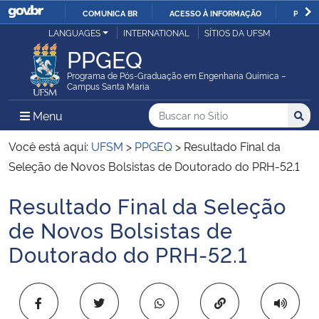
COMUNICA BR
ACESSO À INFORMAÇÃO
PARTI
Casa Civil
LANGUAGES
INTERNATIONAL
SÍTIOS DA UFSM
IR
PPGEQ
PARA
Ministério da Justiça e Segurança Pública
O
Programa de Pós-Graduação em Engenharia Química –
Campus Santa Maria
CONTEÚDO
Ministério da Defesa
Buscar no no Sítio
Busca
Busca:
Menu Principal do Sítio
Menu
Busc
Ministério das Relações Exteriores
Você está aqui:
UFSM
>
PPGEQ
>
Resultado Final da
Seleção de Novos Bolsistas de Doutorado do PRH-52.1
Ministério da Economia
Resultado Final da Seleção
Início do conteúdo
Ministério da Infraestrutura
de Novos Bolsistas de
Doutorado do PRH-52.1
Ministério da Agricultura, Pecuária e Abastecimento
Ministério da Educação
Copiar para área 