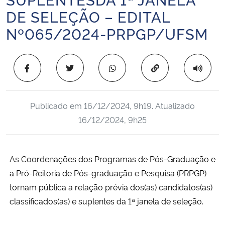
Ministério da Cidadania
DE SELEÇÃO – EDITAL
Nº065/2024-PRPGP/UFSM
Ministério da Saúde
Ministério de Minas e Energia
Copiar para área 
Ministério da Ciência, Tecnologia, Inovações e Comunicações
Publicado em
16/12/2024, 9h19
. Atualizado
Ministério do Meio Ambiente
16/12/2024, 9h25
Ministério do Turismo
As Coordenações dos Programas de Pós-Graduação e
Ministério do Desenvolvimento Regional
a Pró-Reitoria de Pós-graduação e Pesquisa (PRPGP)
tornam pública a relação prévia dos(as) candidatos(as)
Controladoria-Geral da União
classificados(as) e suplentes da 1ª janela de seleção.
Ministério da Mulher, da Família e dos Direitos Humanos