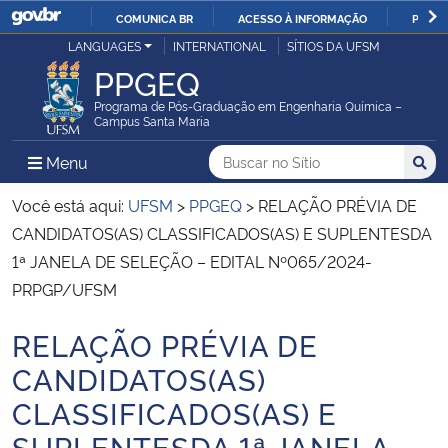
COMUNICA BR
ACESSO À INFORMAÇÃO
PARTI
Casa Civil
LANGUAGES
INTERNATIONAL
SÍTIOS DA UFSM
IR
PPGEQ
PARA
Ministério da Justiça e Segurança Pública
O
Programa de Pós-Graduação em Engenharia Química –
Campus Santa Maria
CONTEÚDO
Ministério da Defesa
Buscar no no Sítio
Busca
Busca:
Menu Principal do Sítio
Menu
Busc
Ministério das Relações Exteriores
Você está aqui:
UFSM
>
PPGEQ
>
RELAÇÃO PRÉVIA DE
CANDIDATOS(AS) CLASSIFICADOS(AS) E SUPLENTESDA
Ministério da Economia
1ª JANELA DE SELEÇÃO – EDITAL Nº065/2024-
PRPGP/UFSM
Ministério da Infraestrutura
RELAÇÃO PRÉVIA DE
Início do conteúdo
Ministério da Agricultura, Pecuária e Abastecimento
CANDIDATOS(AS)
CLASSIFICADOS(AS) E
Ministério da Educação
SUPLENTESDA 1ª JANELA