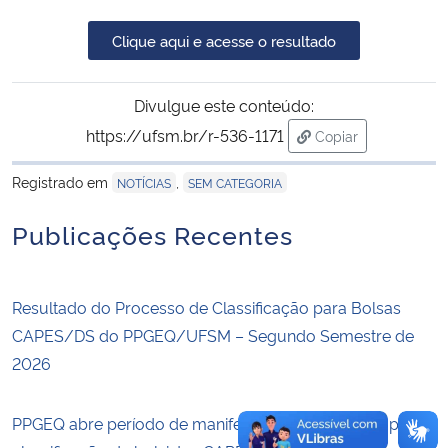
Clique aqui e acesse o resultado
Secretaria-Geral
Secretaria de Governo
Divulgue este conteúdo:
https://ufsm.br/r-536-1171
Copiar
Gabinete de Segurança Institucional
para área de trans
Registrado em
,
NOTÍCIAS
SEM CATEGORIA
Advocacia-Geral da União
Publicações Recentes
Banco Central do Brasil
Resultado do Processo de Classificação para Bolsas
Planalto
CAPES/DS do PPGEQ/UFSM – Segundo Semestre de
2026
PPGEQ abre período de manifestação de interesse para