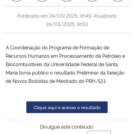
Ministério da Cidadania
Publicado em
24/03/2025, 9h49
. Atualizado
Ministério da Saúde
24/03/2025, 9h53
Ministério de Minas e Energia
A Coordenação do Programa de Formação de
Ministério da Ciência, Tecnologia, Inovações e Comunicações
Recursos Humanos em Processamento de Petróleo e
Biocombustíveis da Universidade Federal de Santa
Ministério do Meio Ambiente
Maria torna público o resultado Preliminar da Seleção
de Novos Bolsistas de Mestrado do PRH-52.1
Ministério do Turismo
Ministério do Desenvolvimento Regional
Clique aqui e acesse o resultado
Controladoria-Geral da União
Divulgue este conteúdo:
Ministério da Mulher, da Família e dos Direitos Humanos