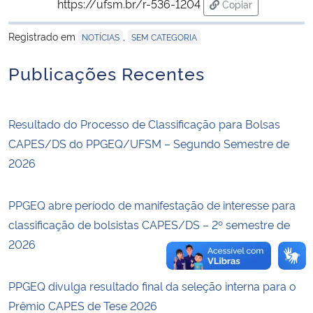
https://ufsm.br/r-536-1204
Copiar
para área de tran
Secretaria-Geral
Registrado em
,
NOTÍCIAS
SEM CATEGORIA
Publicações Recentes
Secretaria de Governo
Gabinete de Segurança Institucional
Resultado do Processo de Classificação para Bolsas
CAPES/DS do PPGEQ/UFSM – Segundo Semestre de
Advocacia-Geral da União
2026
Banco Central do Brasil
PPGEQ abre período de manifestação de interesse para
Planalto
classificação de bolsistas CAPES/DS – 2º semestre de
2026
PPGEQ divulga resultado final da seleção interna para o
Prêmio CAPES de Tese 2026