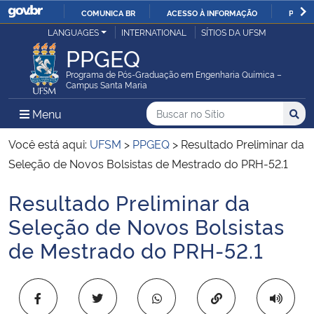
COMUNICA BR
ACESSO À INFORMAÇÃO
PARTI
Casa Civil
LANGUAGES
INTERNATIONAL
SÍTIOS DA UFSM
IR
PPGEQ
PARA
Ministério da Justiça e Segurança Pública
O
Programa de Pós-Graduação em Engenharia Química –
Campus Santa Maria
CONTEÚDO
Ministério da Defesa
Buscar no no Sítio
Busca
Busca:
Menu Principal do Sítio
Menu
Busc
Ministério das Relações Exteriores
Você está aqui:
UFSM
>
PPGEQ
>
Resultado Preliminar da
Seleção de Novos Bolsistas de Mestrado do PRH-52.1
Ministério da Economia
Resultado Preliminar da
Início do conteúdo
Ministério da Infraestrutura
Seleção de Novos Bolsistas
de Mestrado do PRH-52.1
Ministério da Agricultura, Pecuária e Abastecimento
Ministério da Educação
Copiar para área 