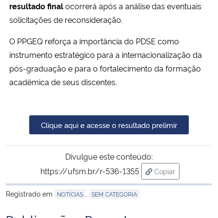
resultado final
ocorrerá após a análise das eventuais
solicitações de reconsideração.
Secretaria-Geral
O PPGEQ reforça a importância do PDSE como
Secretaria de Governo
instrumento estratégico para a internacionalização da
pós-graduação e para o fortalecimento da formação
Gabinete de Segurança Institucional
acadêmica de seus discentes.
Advocacia-Geral da União
Clique aqui e acesse o resultado prelimir
Banco Central do Brasil
Planalto
Divulgue este conteúdo:
https://ufsm.br/r-536-1355
Copiar
para área de tran
Registrado em
,
NOTÍCIAS
SEM CATEGORIA