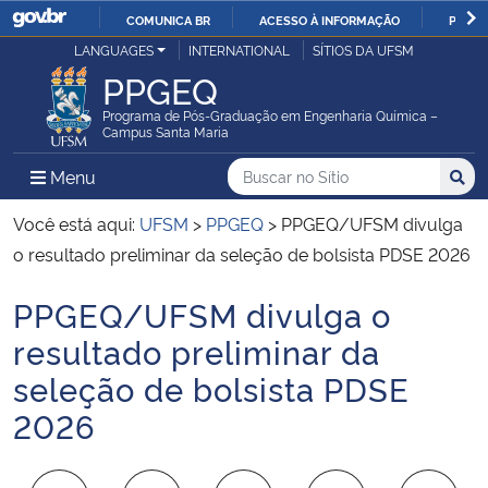
COMUNICA BR
ACESSO À INFORMAÇÃO
PARTI
Casa Civil
LANGUAGES
INTERNATIONAL
SÍTIOS DA UFSM
IR
PPGEQ
PARA
Ministério da Justiça e Segurança Pública
O
Programa de Pós-Graduação em Engenharia Química –
Campus Santa Maria
CONTEÚDO
Ministério da Defesa
Buscar no no Sítio
Busca
Busca:
Menu Principal do Sítio
Menu
Busc
Ministério das Relações Exteriores
Você está aqui:
UFSM
>
PPGEQ
>
PPGEQ/UFSM divulga
o resultado preliminar da seleção de bolsista PDSE 2026
Ministério da Economia
PPGEQ/UFSM divulga o
Início do conteúdo
Ministério da Infraestrutura
resultado preliminar da
seleção de bolsista PDSE
Ministério da Agricultura, Pecuária e Abastecimento
2026
Ministério da Educação