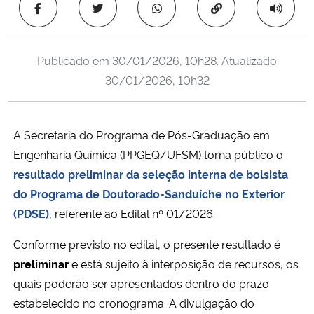
Copiar para área 
Ministério da Cidadania
Ministério da Saúde
Publicado em
30/01/2026, 10h28
. Atualizado
30/01/2026, 10h32
Ministério de Minas e Energia
Ministério da Ciência, Tecnologia, Inovações e Comunicações
A Secretaria do Programa de Pós-Graduação em
Engenharia Química (PPGEQ/UFSM) torna público o
Ministério do Meio Ambiente
resultado preliminar da seleção interna de bolsista
do Programa de Doutorado-Sanduíche no Exterior
Ministério do Turismo
(PDSE)
, referente ao Edital nº 01/2026.
Ministério do Desenvolvimento Regional
Conforme previsto no edital, o presente resultado é
preliminar
e está sujeito à interposição de recursos, os
Controladoria-Geral da União
quais poderão ser apresentados dentro do prazo
estabelecido no cronograma. A divulgação do
Ministério da Mulher, da Família e dos Direitos Humanos