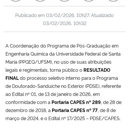
Ministério da Cidadania
Publicado em
03/02/2026, 10h27
. Atualizado
Ministério da Saúde
03/02/2026, 10h32
Ministério de Minas e Energia
A Coordenação do Programa de Pós-Graduação em
Ministério da Ciência, Tecnologia, Inovações e Comunicações
Engenharia Química da Universidade Federal de Santa
Maria (PPGEQ/UFSM), no uso de suas atribuições
Ministério do Meio Ambiente
legais e regimentais, torna público o
RESULTADO
FINAL
do processo seletivo interno para o Programa
Ministério do Turismo
de Doutorado-Sanduíche no Exterior (PDSE), referente
ao Edital nº 01, de 13 de janeiro de 2026, em
Ministério do Desenvolvimento Regional
conformidade com a
Portaria CAPES nº 289
, de 28 de
dezembro de 2018, a
Portaria CAPES nº 77
, de 8 de
Controladoria-Geral da União
março de 2024, e o Edital nº 17/2025 – PDSE/CAPES.
Ministério da Mulher, da Família e dos Direitos Humanos