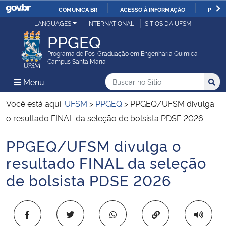
COMUNICA BR
ACESSO À INFORMAÇÃO
PARTI
Casa Civil
LANGUAGES
INTERNATIONAL
SÍTIOS DA UFSM
IR
PPGEQ
PARA
Ministério da Justiça e Segurança Pública
O
Programa de Pós-Graduação em Engenharia Química –
Campus Santa Maria
CONTEÚDO
Ministério da Defesa
Buscar no no Sítio
Busca
Busca:
Menu Principal do Sítio
Menu
Busc
Ministério das Relações Exteriores
Você está aqui:
UFSM
>
PPGEQ
>
PPGEQ/UFSM divulga
o resultado FINAL da seleção de bolsista PDSE 2026
Ministério da Economia
PPGEQ/UFSM divulga o
Início do conteúdo
Ministério da Infraestrutura
resultado FINAL da seleção
de bolsista PDSE 2026
Ministério da Agricultura, Pecuária e Abastecimento
Ministério da Educação
Copiar para área 