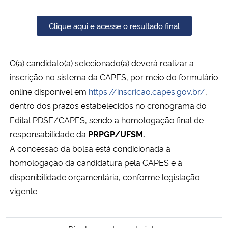
Secretaria-Geral
Clique aqui e acesse o resultado final
Secretaria de Governo
O(a) candidato(a) selecionado(a) deverá realizar a
inscrição no sistema da CAPES, por meio do formulário
Gabinete de Segurança Institucional
online disponível em
https://inscricao.capes.gov.br/
,
dentro dos prazos estabelecidos no cronograma do
Advocacia-Geral da União
Edital PDSE/CAPES, sendo a homologação final de
Banco Central do Brasil
responsabilidade da
PRPGP/UFSM.
A concessão da bolsa está condicionada à
Planalto
homologação da candidatura pela CAPES e à
disponibilidade orçamentária, conforme legislação
vigente.