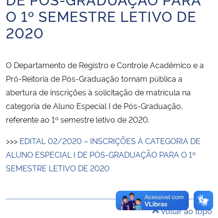
Ministério da Cidadania
O 1º SEMESTRE LETIVO DE
2020
Ministério da Saúde
Ministério de Minas e Energia
O Departamento de Registro e Controle Acadêmico e a
Pró-Reitoria de Pós-Graduação tornam pública a
Ministério da Ciência, Tecnologia, Inovações e Comunicações
abertura de inscrições à solicitação de matrícula na
categoria de Aluno Especial I de Pós-Graduação,
Ministério do Meio Ambiente
referente ao 1º semestre letivo de 2020.
Ministério do Turismo
>>>
EDITAL 02/2020 – INSCRIÇÕES À CATEGORIA DE
ALUNO ESPECIAL I DE PÓS-GRADUAÇÃO PARA O 1º
Ministério do Desenvolvimento Regional
SEMESTRE LETIVO DE 2020
Controladoria-Geral da União
Voltar ao topo
Ministério da Mulher, da Família e dos Direitos Humanos