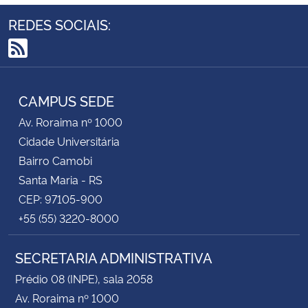
REDES SOCIAIS:
Secretaria-Geral
RSS
Secretaria de Governo
CAMPUS SEDE
Gabinete de Segurança Institucional
Av. Roraima nº 1000
Cidade Universitária
Advocacia-Geral da União
Bairro Camobi
Banco Central do Brasil
Santa Maria - RS
CEP: 97105-900
Planalto
+55 (55) 3220-8000
SECRETARIA ADMINISTRATIVA
Prédio 08 (INPE), sala 2058
Av. Roraima nº 1000