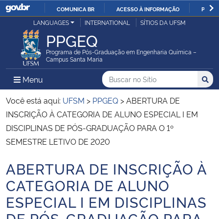
COMUNICA BR
ACESSO À INFORMAÇÃO
PARTI
Casa Civil
LANGUAGES
INTERNATIONAL
SÍTIOS DA UFSM
IR
PPGEQ
PARA
Ministério da Justiça e Segurança Pública
O
Programa de Pós-Graduação em Engenharia Química –
Campus Santa Maria
CONTEÚDO
Ministério da Defesa
Buscar no no Sítio
Busca
Busca:
Menu Principal do Sítio
Menu
Busc
Ministério das Relações Exteriores
Você está aqui:
UFSM
>
PPGEQ
>
ABERTURA DE
INSCRIÇÃO À CATEGORIA DE ALUNO ESPECIAL I EM
Ministério da Economia
DISCIPLINAS DE PÓS-GRADUAÇÃO PARA O 1º
SEMESTRE LETIVO DE 2020
Ministério da Infraestrutura
ABERTURA DE INSCRIÇÃO À
Início do conteúdo
Ministério da Agricultura, Pecuária e Abastecimento
CATEGORIA DE ALUNO
ESPECIAL I EM DISCIPLINAS
Ministério da Educação
DE PÓS-GRADUAÇÃO PARA