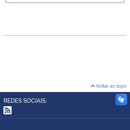
Ministério da Cidadania
Selecionar ano:
Ministério da Saúde
Ministério de Minas e Energia
Ministério da Ciência, Tecnologia, Inovações e Comunicações
Ministério do Meio Ambiente
Ministério do Turismo
Voltar ao topo
Ministério do Desenvolvimento Regional
REDES SOCIAIS:
Controladoria-Geral da União
RSS
Ministério da Mulher, da Família e dos Direitos Humanos