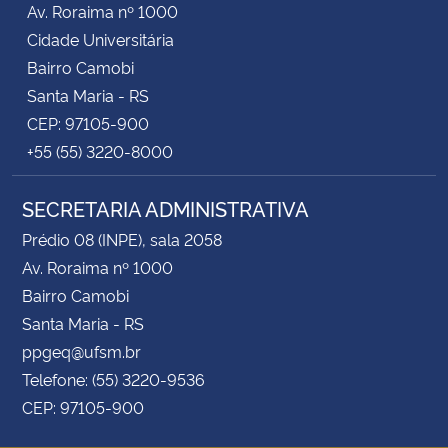
Av. Roraima nº 1000
Cidade Universitária
Secretaria-Geral
Bairro Camobi
Santa Maria - RS
Secretaria de Governo
CEP: 97105-900
+55 (55) 3220-8000
Gabinete de Segurança Institucional
SECRETARIA ADMINISTRATIVA
Advocacia-Geral da União
Prédio 08 (INPE), sala 2058
Banco Central do Brasil
Av. Roraima nº 1000
Bairro Camobi
Planalto
Santa Maria - RS
ppgeq@ufsm.br
Telefone: (55) 3220-9536
CEP: 97105-900