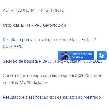
AULA INAUGURAL – PPGERONTO
Secretaria-Geral
Secretaria de Governo
Início das aulas – PPG Gerontologia
Gabinete de Segurança Institucional
Resultado parcial da seleção de bolsistas – Edital nº
003/2026
Advocacia-Geral da União
Seleção de bolsista PIBPG/CNPq – Edital nº 003/2026.
Banco Central do Brasil
Confirmação de vaga para ingresso em 2026/2 ocorre
Planalto
nos dias 27 e 28 de julho
Resultado e classificação dos candidatos ao Mestrado.