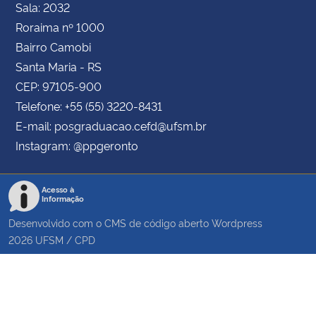
Sala: 2032
Roraima nº 1000
Bairro Camobi
Santa Maria - RS
CEP: 97105-900
Telefone: +55 (55) 3220-8431
E-mail: posgraduacao.cefd@ufsm.br
Instagram: @ppgeronto
Acesso à
Informação
Desenvolvido com o CMS de código aberto
Wordpress
2026
UFSM
/
CPD