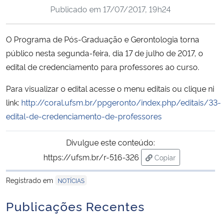
Publicado em
17/07/2017, 19h24
Ministério da Cidadania
Ministério da Saúde
O Programa de Pós-Graduação e Gerontologia torna
público nesta segunda-feira, dia 17 de julho de 2017, o
Ministério de Minas e Energia
edital de credenciamento para professores ao curso.
Ministério da Ciência, Tecnologia, Inovações e Comunicações
Para visualizar o edital acesse o menu editais ou clique ni
link:
http://coral.ufsm.br/ppgeronto/index.php/editais/33-
Ministério do Meio Ambiente
edital-de-credenciamento-de-professores
Ministério do Turismo
Divulgue este conteúdo:
https://ufsm.br/r-516-326
Copiar
Ministério do Desenvolvimento Regional
para área de trans
Registrado em
NOTÍCIAS
Controladoria-Geral da União
Publicações Recentes
Ministério da Mulher, da Família e dos Direitos Humanos