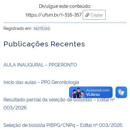
Divulgue este conteúdo:
Secretaria-Geral
https://ufsm.br/r-516-357
Copiar
para área de trans
Registrado em
NOTÍCIAS
Secretaria de Governo
Publicações Recentes
Gabinete de Segurança Institucional
Advocacia-Geral da União
AULA INAUGURAL – PPGERONTO
Banco Central do Brasil
Início das aulas – PPG Gerontologia
Planalto
Resultado parcial da seleção de bolsistas – Edital nº
003/2026
Seleção de bolsista PIBPG/CNPq – Edital nº 003/2026.