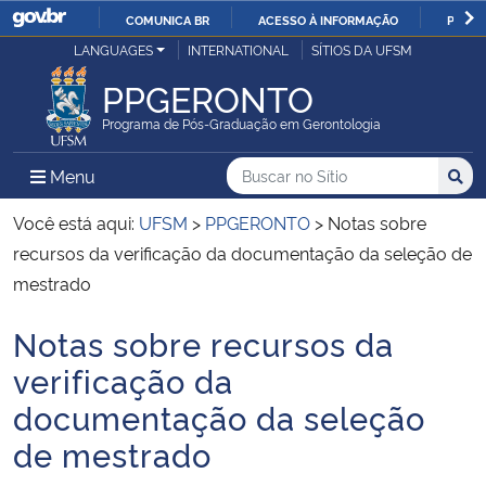
COMUNICA BR
ACESSO À INFORMAÇÃO
PARTI
Casa Civil
LANGUAGES
INTERNATIONAL
SÍTIOS DA UFSM
IR
PARA
PPGERONTO
Ministério da Justiça e Segurança Pública
O
Programa de Pós-Graduação em Gerontologia
CONTEÚDO
Ministério da Defesa
Buscar no no Sítio
Busca
Busca:
Menu Principal do Sítio
Menu
Busc
Ministério das Relações Exteriores
Você está aqui:
UFSM
>
PPGERONTO
>
Notas sobre
recursos da verificação da documentação da seleção de
Ministério da Economia
mestrado
Notas sobre recursos da
Ministério da Infraestrutura
Início do conteúdo
verificação da
Ministério da Agricultura, Pecuária e Abastecimento
documentação da seleção
de mestrado
Ministério da Educação