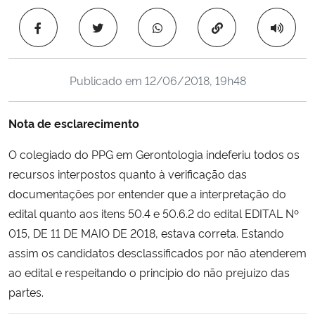
Ministério da Cidadania
Copiar para área 
Ministério da Saúde
Publicado em
12/06/2018, 19h48
Ministério de Minas e Energia
Nota de esclarecimento
Ministério da Ciência, Tecnologia, Inovações e Comunicações
O colegiado do PPG em Gerontologia indeferiu todos os
Ministério do Meio Ambiente
recursos interpostos quanto à verificação das
documentações por entender que a interpretação do
Ministério do Turismo
edital quanto aos itens 50.4 e 50.6.2 do edital EDITAL Nº
015, DE 11 DE MAIO DE 2018, estava correta. Estando
Ministério do Desenvolvimento Regional
assim os candidatos desclassificados por não atenderem
ao edital e respeitando o principio do não prejuizo das
Controladoria-Geral da União
partes.
Ministério da Mulher, da Família e dos Direitos Humanos