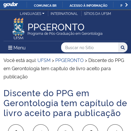
COMUNICA BR
ACESSO À INFORMAÇÃO
PARTI
Casa Civil
LANGUAGES
INTERNATIONAL
SÍTIOS DA UFSM
IR
PARA
PPGERONTO
Ministério da Justiça e Segurança Pública
O
Programa de Pós-Graduação em Gerontologia
CONTEÚDO
Ministério da Defesa
Buscar no no Sítio
Busca
Busca:
Menu Principal do Sítio
Menu
Busc
Ministério das Relações Exteriores
Você está aqui:
UFSM
>
PPGERONTO
>
Discente do PPG
em Gerontologia tem capítulo de livro aceito para
Ministério da Economia
publicação
Discente do PPG em
Ministério da Infraestrutura
Início do conteúdo
Gerontologia tem capítulo de
Ministério da Agricultura, Pecuária e Abastecimento
livro aceito para publicação
Ministério da Educação