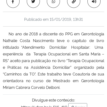
Copiar para área 
Ministério da Cidadania
Ministério da Saúde
Publicado em
15/01/2019, 13h31
Ministério de Minas e Energia
No ano de 2018 a discente do PPG em Gerontologia
Nathalie Costa Nascimento teve o capítulo de livro
Ministério da Ciência, Tecnologia, Inovações e Comunicações
intitulado “Atendimento Domiciliar Hospitalar: Uma
experiência da Terapia Ocupacional em Santa Maria –
Ministério do Meio Ambiente
RS” aceito para publicação no livro “Terapia Ocupacional
e Práticas na Assistência Domiciliar” organizado pela
Ministério do Turismo
“Caminhos da TO”. Este trabalho teve Coautoria de sua
orientadora no curso de Mestrado em Gerontologia
Ministério do Desenvolvimento Regional
Miriam Cabrera Corvelo Delboni.
Controladoria-Geral da União
Divulgue este conteúdo:
Ministério da Mulher, da Família e dos Direitos Humanos
https://ufsm.br/r-516-410