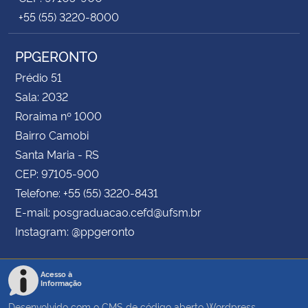
+55 (55) 3220-8000
PPGERONTO
Prédio 51
Sala: 2032
Roraima nº 1000
Bairro Camobi
Santa Maria - RS
CEP: 97105-900
Telefone: +55 (55) 3220-8431
E-mail: posgraduacao.cefd@ufsm.br
Instagram: @ppgeronto
Acesso à
Informação
Desenvolvido com o CMS de código aberto
Wordpress