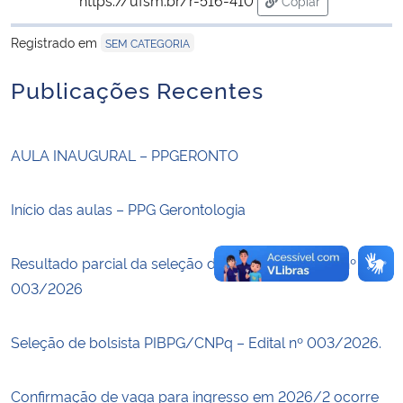
Copiar
para área de trans
Registrado em
Secretaria-Geral
SEM CATEGORIA
Publicações Recentes
Secretaria de Governo
Gabinete de Segurança Institucional
AULA INAUGURAL – PPGERONTO
Advocacia-Geral da União
Início das aulas – PPG Gerontologia
Banco Central do Brasil
Resultado parcial da seleção de bolsistas – Edital nº
Planalto
003/2026
Seleção de bolsista PIBPG/CNPq – Edital nº 003/2026.
Confirmação de vaga para ingresso em 2026/2 ocorre