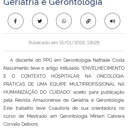
Geriatria e Gerontologia
Ministério da Cidadania
Copiar para área 
Ministério da Saúde
Ministério de Minas e Energia
Publicado em
15/01/2019, 13h28
Ministério da Ciência, Tecnologia, Inovações e Comunicações
A discente do PPG em Gerontologia Nathalie Costa
Ministério do Meio Ambiente
Nascimento teve o artigo intitulado “ENVELHECIMENTO
E O CONTEXTO HOSPITALAR NA ONCOLOGIA:
Ministério do Turismo
PRÁTICAS DE UMA EQUIPE MULTIPROFISSIONAL NA
HUMANIZAÇÃO DO CUIDADO” aceito para publicação
Ministério do Desenvolvimento Regional
pela Revista Amazonense de Geriatria e Gerontologia.
Este trabalho teve Coautoria de sua orientadora no
Controladoria-Geral da União
curso de Mestrado em Gerontologia Miriam Cabrera
Corvelo Delboni.
Ministério da Mulher, da Família e dos Direitos Humanos