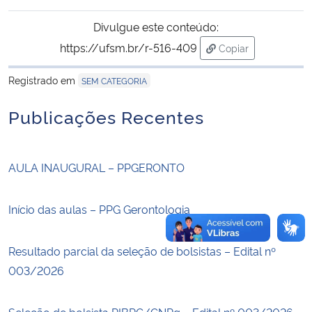
Divulgue este conteúdo:
Secretaria-Geral
https://ufsm.br/r-516-409
Copiar
para área de trans
Secretaria de Governo
Registrado em
SEM CATEGORIA
Gabinete de Segurança Institucional
Publicações Recentes
Advocacia-Geral da União
AULA INAUGURAL – PPGERONTO
Banco Central do Brasil
Início das aulas – PPG Gerontologia
Planalto
Resultado parcial da seleção de bolsistas – Edital nº
003/2026
Seleção de bolsista PIBPG/CNPq – Edital nº 003/2026.