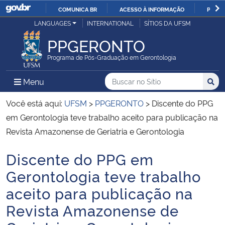
COMUNICA BR
ACESSO À INFORMAÇÃO
PARTI
Casa Civil
LANGUAGES
INTERNATIONAL
SÍTIOS DA UFSM
IR
PARA
PPGERONTO
Ministério da Justiça e Segurança Pública
O
Programa de Pós-Graduação em Gerontologia
CONTEÚDO
Ministério da Defesa
Buscar no no Sítio
Busca
Busca:
Menu Principal do Sítio
Menu
Busc
Ministério das Relações Exteriores
Você está aqui:
UFSM
>
PPGERONTO
>
Discente do PPG
em Gerontologia teve trabalho aceito para publicação na
Ministério da Economia
Revista Amazonense de Geriatria e Gerontologia
Discente do PPG em
Ministério da Infraestrutura
Início do conteúdo
Gerontologia teve trabalho
Ministério da Agricultura, Pecuária e Abastecimento
aceito para publicação na
Revista Amazonense de
Ministério da Educação