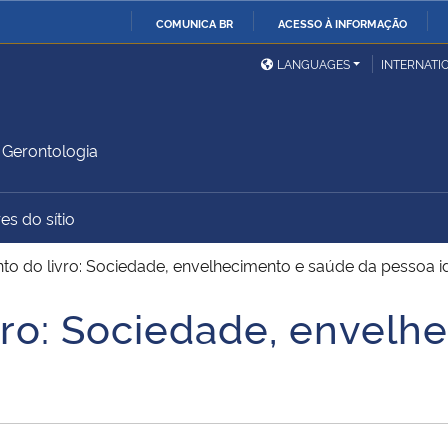
COMUNICA BR
ACESSO À INFORMAÇÃO
Ministério da Defesa
Ministério das Relações
Mini
IR
LANGUAGES
INTERNATI
Exteriores
PARA
O
Ministério da Cidadania
Ministério da Saúde
Mini
CONTEÚDO
Gerontologia
es do sítio
Ministério do
Controladoria-Geral da
Mini
Desenvolvimento Regional
União
Famí
o do livro: Sociedade, envelhecimento e saúde da pessoa i
Hum
ro: Sociedade, envelh
Advocacia-Geral da União
Banco Central do Brasil
Plan