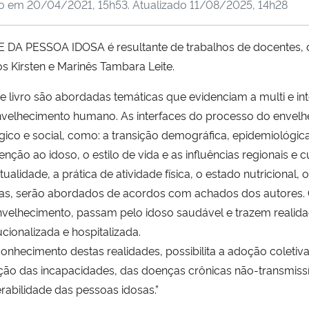
do em
20/04/2021, 15h53
. Atualizado
11/08/2025, 14h28
 PESSOA IDOSA é resultante de trabalhos de docentes, d
s Kirsten e Marinês Tambara Leite.
e livro são abordadas temáticas que evidenciam a multi e int
nvelhecimento humano. As interfaces do processo do envelhe
gico e social, como: a transição demográfica, epidemiológica e
enção ao idoso, o estilo de vida e as influências regionais e 
itualidade, a prática de atividade física, o estado nutriciona
icas, serão abordados de acordos com achados dos autores.
nvelhecimento, passam pelo idoso saudável e trazem realida
tucionalizada e hospitalizada.
onhecimento destas realidades, possibilita a adoção coletiva
ão das incapacidades, das doenças crônicas não-transmissíve
rabilidade das pessoas idosas.”