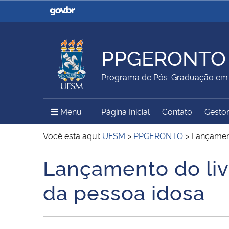
Casa Civil
Ministério da Justiça e
Segurança Pública
PPGERONTO
Ministério da Agricultura,
Ministério da Educação
Programa de Pós-Graduação em 
Pecuária e Abastecimento
Menu Principal do Sítio
Menu
Página Inicial
Contato
Gestor
Ministério do Meio Ambiente
Ministério do Turismo
Você está aqui:
UFSM
>
PPGERONTO
>
Lançament
Lançamento do liv
Início do conteúdo
Secretaria de Governo
Gabinete de Segurança
da pessoa idosa
Institucional