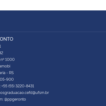
RONTO
1
32
 nº 1000
Camobi
ria - RS
105-900
: +55 (55) 3220-8431
 posgraduacao.cefd@ufsm.br
am: @ppgeronto