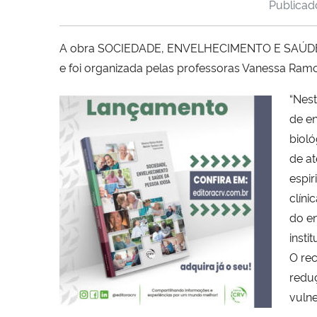
Publica
A obra SOCIEDADE, ENVELHECIMENTO E SAÚDE DA
e foi organizada pelas professoras Vanessa Ramo
“
Nest
de e
bioló
de at
espir
clín
do e
insti
O rec
reduç
vulne