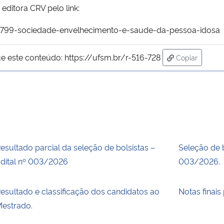
editora CRV pelo link:
35799-sociedade-envelhecimento-e-saude-da-pessoa-idosa
e este conteúdo:
https://ufsm.br/r-516-728
Copiar
para área de
esultado parcial da seleção de bolsistas –
Seleção de 
dital nº 003/2026
003/2026.
esultado e classificação dos candidatos ao
Notas finais
estrado.