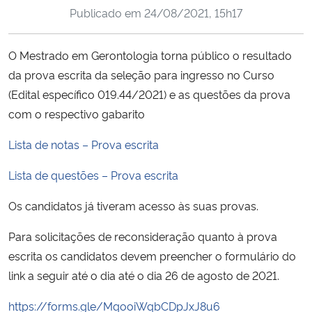
Publicado em
24/08/2021, 15h17
Ministério da Cidadania
Ministério da Saúde
O Mestrado em Gerontologia torna público o resultado
da prova escrita da seleção para ingresso no Curso
Ministério de Minas e Energia
(Edital específico 019.44/2021) e as questões da prova
com o respectivo gabarito
Ministério da Ciência, Tecnologia, Inovações e Comunicações
Lista de notas – Prova escrita
Ministério do Meio Ambiente
Lista de questões – Prova escrita
Ministério do Turismo
Os candidatos já tiveram acesso às suas provas.
Ministério do Desenvolvimento Regional
Para solicitações de reconsideração quanto à prova
escrita os candidatos devem preencher o formulário do
Controladoria-Geral da União
link a seguir até o dia até o dia 26 de agosto de 2021.
https://forms.gle/MqooiWqbCDpJxJ8u6
Ministério da Mulher, da Família e dos Direitos Humanos