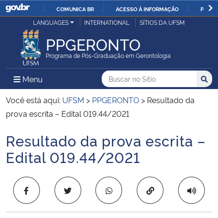
COMUNICA BR
ACESSO À INFORMAÇÃO
PARTI
Casa Civil
LANGUAGES
INTERNATIONAL
SÍTIOS DA UFSM
IR
PARA
PPGERONTO
Ministério da Justiça e Segurança Pública
O
Programa de Pós-Graduação em Gerontologia
CONTEÚDO
Ministério da Defesa
Buscar no no Sítio
Busca
Busca:
Menu Principal do Sítio
Menu
Busc
Ministério das Relações Exteriores
Você está aqui:
UFSM
>
PPGERONTO
>
Resultado da
prova escrita – Edital 019.44/2021
Ministério da Economia
Resultado da prova escrita –
Início do conteúdo
Ministério da Infraestrutura
Edital 019.44/2021
Ministério da Agricultura, Pecuária e Abastecimento
Copiar para área 
Ministério da Educação