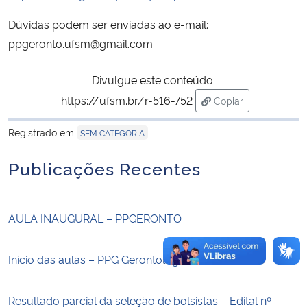
Dúvidas podem ser enviadas ao e-mail:
Secretaria-Geral
ppgeronto.ufsm@gmail.com
Secretaria de Governo
Divulgue este conteúdo:
https://ufsm.br/r-516-752
Copiar
Gabinete de Segurança Institucional
para área de trans
Registrado em
SEM CATEGORIA
Advocacia-Geral da União
Publicações Recentes
Banco Central do Brasil
Planalto
AULA INAUGURAL – PPGERONTO
Início das aulas – PPG Gerontologia
Resultado parcial da seleção de bolsistas – Edital nº