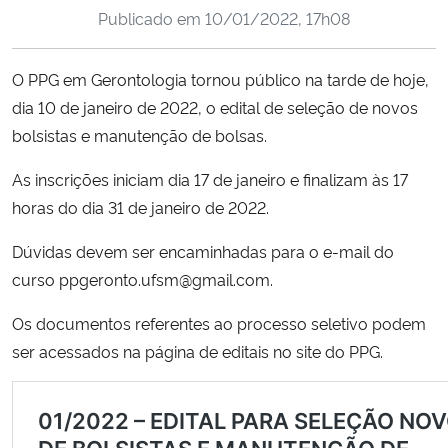
Publicado em
10/01/2022, 17h08
Ministério da Cidadania
Ministério da Saúde
O PPG em Gerontologia tornou público na tarde de hoje,
dia 10 de janeiro de 2022, o edital de seleção de novos
Ministério de Minas e Energia
bolsistas e manutenção de bolsas.
Ministério da Ciência, Tecnologia, Inovações e Comunicações
As inscrições iniciam dia 17 de janeiro e finalizam às 17
horas do dia 31 de janeiro de 2022.
Ministério do Meio Ambiente
Dúvidas devem ser encaminhadas para o e-mail do
curso ppgeronto.ufsm@gmail.com.
Ministério do Turismo
Os documentos referentes ao processo seletivo podem
Ministério do Desenvolvimento Regional
ser acessados na página de editais no site do PPG.
Controladoria-Geral da União
Ministério da Mulher, da Família e dos Direitos Humanos