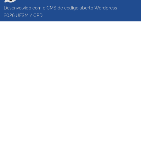
Desenvolvido com o CMS de código aberto
Wordpress
2026
UFSM
/
CPD