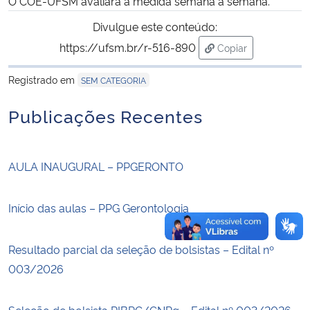
O COE-UFSM avaliará a medida semana a semana.
Divulgue este conteúdo:
Secretaria-Geral
https://ufsm.br/r-516-890
Copiar
para área de trans
Secretaria de Governo
Registrado em
SEM CATEGORIA
Gabinete de Segurança Institucional
Publicações Recentes
Advocacia-Geral da União
AULA INAUGURAL – PPGERONTO
Banco Central do Brasil
Início das aulas – PPG Gerontologia
Planalto
Resultado parcial da seleção de bolsistas – Edital nº
003/2026
Seleção de bolsista PIBPG/CNPq – Edital nº 003/2026.