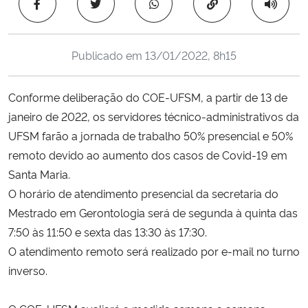
Copiar para área 
Ministério da Cidadania
Ministério da Saúde
Publicado em
13/01/2022, 8h15
Ministério de Minas e Energia
Conforme deliberação do COE-UFSM, a partir de 13 de
janeiro de 2022, os servidores técnico-administrativos da
Ministério da Ciência, Tecnologia, Inovações e Comunicações
UFSM farão a jornada de trabalho 50% presencial e 50%
remoto devido ao aumento dos casos de Covid-19 em
Ministério do Meio Ambiente
Santa Maria.
O horário de atendimento presencial da secretaria do
Ministério do Turismo
Mestrado em Gerontologia será de segunda à quinta das
7:50 às 11:50 e sexta das 13:30 às 17:30.
Ministério do Desenvolvimento Regional
O atendimento remoto será realizado por e-mail no turno
Controladoria-Geral da União
inverso.
Ministério da Mulher, da Família e dos Direitos Humanos