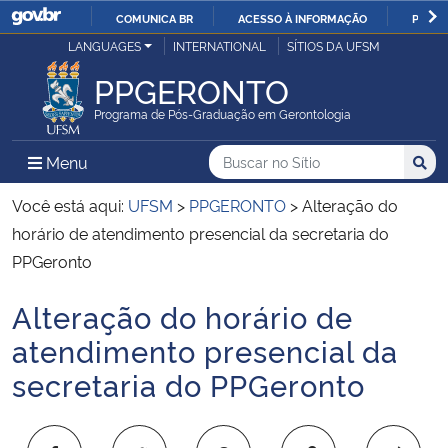
COMUNICA BR
ACESSO À INFORMAÇÃO
PARTI
Casa Civil
LANGUAGES
INTERNATIONAL
SÍTIOS DA UFSM
IR
PARA
PPGERONTO
Ministério da Justiça e Segurança Pública
O
Programa de Pós-Graduação em Gerontologia
CONTEÚDO
Ministério da Defesa
Buscar no no Sítio
Busca
Busca:
Menu Principal do Sítio
Menu
Busc
Ministério das Relações Exteriores
Você está aqui:
UFSM
>
PPGERONTO
>
Alteração do
horário de atendimento presencial da secretaria do
Ministério da Economia
PPGeronto
Alteração do horário de
Ministério da Infraestrutura
Início do conteúdo
atendimento presencial da
Ministério da Agricultura, Pecuária e Abastecimento
secretaria do PPGeronto
Ministério da Educação