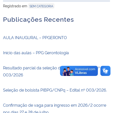
Registrado em
SEM CATEGORIA
Secretaria-Geral
Publicações Recentes
Secretaria de Governo
AULA INAUGURAL – PPGERONTO
Gabinete de Segurança Institucional
Advocacia-Geral da União
Início das aulas – PPG Gerontologia
Banco Central do Brasil
Resultado parcial da seleção de bolsistas – Edital nº
003/2026
Planalto
Seleção de bolsista PIBPG/CNPq – Edital nº 003/2026.
Confirmação de vaga para ingresso em 2026/2 ocorre
nos dias 27 e 28 de julho