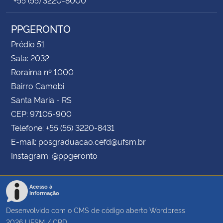
PPGERONTO
Prédio 51
Sala: 2032
Roraima nº 1000
Bairro Camobi
Santa Maria - RS
CEP: 97105-900
Telefone: +55 (55) 3220-8431
E-mail: posgraduacao.cefd@ufsm.br
Instagram: @ppgeronto
Acesso à
Informação
Desenvolvido com o CMS de código aberto
Wordpress
2026
UFSM
/
CPD