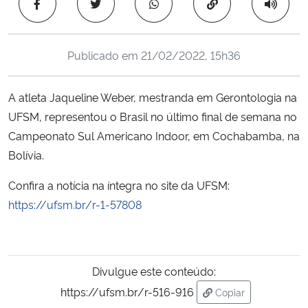
Copiar para área 
Ministério da Cidadania
Ministério da Saúde
Publicado em
21/02/2022, 15h36
Ministério de Minas e Energia
A atleta Jaqueline Weber, mestranda em Gerontologia na
UFSM, representou o Brasil no último final de semana no
Ministério da Ciência, Tecnologia, Inovações e Comunicações
Campeonato Sul Americano Indoor, em Cochabamba, na
Bolívia.
Ministério do Meio Ambiente
Confira a notícia na íntegra no site da UFSM:
Ministério do Turismo
https://ufsm.br/r-1-57808
Ministério do Desenvolvimento Regional
Controladoria-Geral da União
Divulgue este conteúdo:
https://ufsm.br/r-516-916
Copiar
Ministério da Mulher, da Família e dos Direitos Humanos
para área de trans