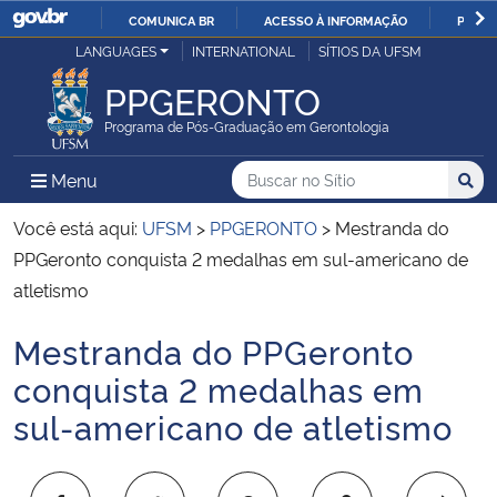
COMUNICA BR
ACESSO À INFORMAÇÃO
PARTI
Casa Civil
LANGUAGES
INTERNATIONAL
SÍTIOS DA UFSM
IR
PARA
PPGERONTO
Ministério da Justiça e Segurança Pública
O
Programa de Pós-Graduação em Gerontologia
CONTEÚDO
Ministério da Defesa
Buscar no no Sítio
Busca
Busca:
Menu Principal do Sítio
Menu
Busc
Ministério das Relações Exteriores
Você está aqui:
UFSM
>
PPGERONTO
>
Mestranda do
PPGeronto conquista 2 medalhas em sul-americano de
Ministério da Economia
atletismo
Mestranda do PPGeronto
Ministério da Infraestrutura
Início do conteúdo
conquista 2 medalhas em
Ministério da Agricultura, Pecuária e Abastecimento
sul-americano de atletismo
Ministério da Educação