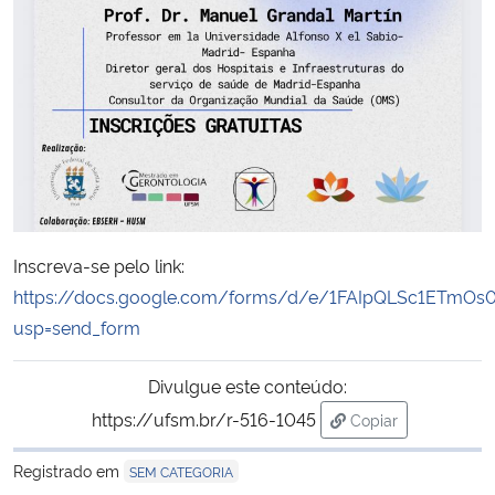
Secretaria-Geral
Secretaria de Governo
Gabinete de Segurança Institucional
Advocacia-Geral da União
Inscreva-se pelo link:
Banco Central do Brasil
https://docs.google.com/forms/d/e/1FAIpQLSc1ETmO
usp=send_form
Planalto
Divulgue este conteúdo:
https://ufsm.br/r-516-1045
Copiar
para área de tran
Registrado em
SEM CATEGORIA