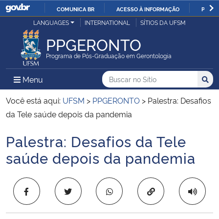
COMUNICA BR
ACESSO À INFORMAÇÃO
PARTI
Casa Civil
LANGUAGES
INTERNATIONAL
SÍTIOS DA UFSM
IR
PARA
PPGERONTO
Ministério da Justiça e Segurança Pública
O
Programa de Pós-Graduação em Gerontologia
CONTEÚDO
Ministério da Defesa
Buscar no no Sítio
Busca
Busca:
Menu Principal do Sítio
Menu
Busc
Ministério das Relações Exteriores
Você está aqui:
UFSM
>
PPGERONTO
>
Palestra: Desafios
da Tele saúde depois da pandemia
Ministério da Economia
Palestra: Desafios da Tele
Início do conteúdo
Ministério da Infraestrutura
saúde depois da pandemia
Ministério da Agricultura, Pecuária e Abastecimento
Copiar para área 
Ministério da Educação