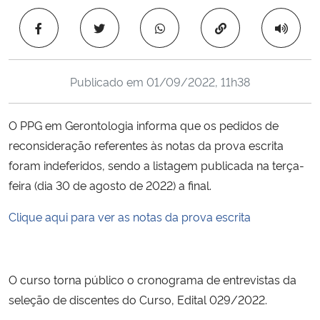
Ministério da Cidadania
Copiar para área 
Ministério da Saúde
Publicado em
01/09/2022, 11h38
Ministério de Minas e Energia
O PPG em Gerontologia informa que os pedidos de
Ministério da Ciência, Tecnologia, Inovações e Comunicações
reconsideração referentes às notas da prova escrita
foram indeferidos, sendo a listagem publicada na terça-
Ministério do Meio Ambiente
feira (dia 30 de agosto de 2022) a final.
Ministério do Turismo
Clique aqui para ver as notas da prova escrita
Ministério do Desenvolvimento Regional
Controladoria-Geral da União
O curso torna público o cronograma de entrevistas da
seleção de discentes do Curso, Edital 029/2022.
Ministério da Mulher, da Família e dos Direitos Humanos