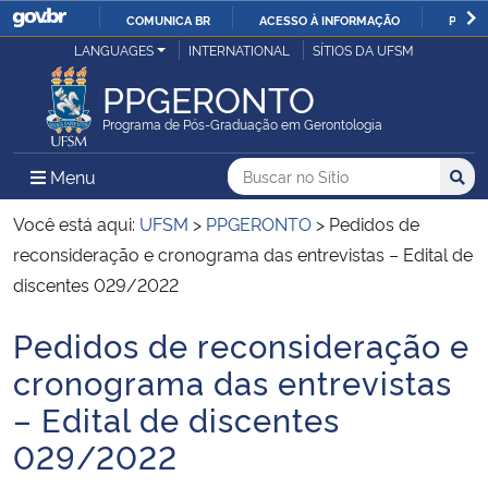
COMUNICA BR
ACESSO À INFORMAÇÃO
PARTI
Casa Civil
LANGUAGES
INTERNATIONAL
SÍTIOS DA UFSM
IR
PARA
PPGERONTO
Ministério da Justiça e Segurança Pública
O
Programa de Pós-Graduação em Gerontologia
CONTEÚDO
Ministério da Defesa
Buscar no no Sítio
Busca
Busca:
Menu Principal do Sítio
Menu
Busc
Ministério das Relações Exteriores
Você está aqui:
UFSM
>
PPGERONTO
>
Pedidos de
reconsideração e cronograma das entrevistas – Edital de
Ministério da Economia
discentes 029/2022
Pedidos de reconsideração e
Ministério da Infraestrutura
Início do conteúdo
cronograma das entrevistas
Ministério da Agricultura, Pecuária e Abastecimento
– Edital de discentes
029/2022
Ministério da Educação