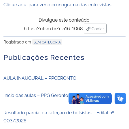
Clique aqui para ver o cronograma das entrevistas
Secretaria-Geral
Divulgue este conteúdo:
https://ufsm.br/r-516-1068
Copiar
Secretaria de Governo
para área de tran
Registrado em
SEM CATEGORIA
Gabinete de Segurança Institucional
Publicações Recentes
Advocacia-Geral da União
Banco Central do Brasil
AULA INAUGURAL – PPGERONTO
Planalto
Início das aulas – PPG Gerontologia
Resultado parcial da seleção de bolsistas – Edital nº
003/2026