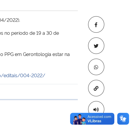
04/2022).
es no período de 19 a 30 de
o PPG em Gerontologia estar na
o/editais/004-2022/
Copiar para áre
e transferência