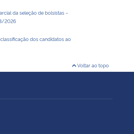
rcial da seleção de bolsistas –
03/2026
 classificação dos candidatos ao
Voltar ao topo