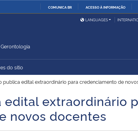
COMUNICA BR
ACESSO À INFORMAÇÃO
Ministério da Defesa
Ministério das Relações
Mini
IR
LANGUAGES
INTERNATI
Exteriores
PARA
O
Ministério da Cidadania
Ministério da Saúde
Mini
CONTEÚDO
Gerontologia
es do sítio
Ministério do
Controladoria-Geral da
Mini
Desenvolvimento Regional
União
Famí
 publica edital extraordinário para credenciamento de novo
Hum
edital extraordinário 
Advocacia-Geral da União
Banco Central do Brasil
Plan
e novos docentes