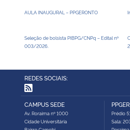
AULA INAUGURAL – PPGERONTO
I
Seleção de bolsista PIBPG/CNPq – Edital nº
C
003/2026.
2
REDES SOCIAIS:
RSS
CAMPUS SEDE
PPGE
Av. Roraima nº 1000
Prédio 5
Cidade Universitária
Sala: 20
Bairro Camobi
Roraima