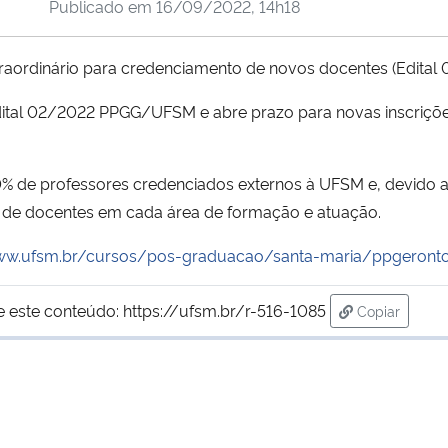
Publicado em
16/09/2022, 14h18
traordinário para credenciamento de novos docentes (Edital 
o edital 02/2022 PPGG/UFSM e abre prazo para novas inscriçõ
% de professores credenciados externos à UFSM e, devido a
ma de docentes em cada área de formação e atuação.
www.ufsm.br/cursos/pos-graduacao/santa-maria/ppgeront
e este conteúdo:
https://ufsm.br/r-516-1085
Copiar
para área d