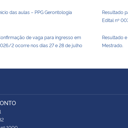
nício das aulas – PPG Gerontologia
Resultado pa
Edital nº 0
onfirmação de vaga para ingresso em
Resultado e
026/2 ocorre nos dias 27 e 28 de julho
Mestrado.
RONTO
1
32
 nº 1000