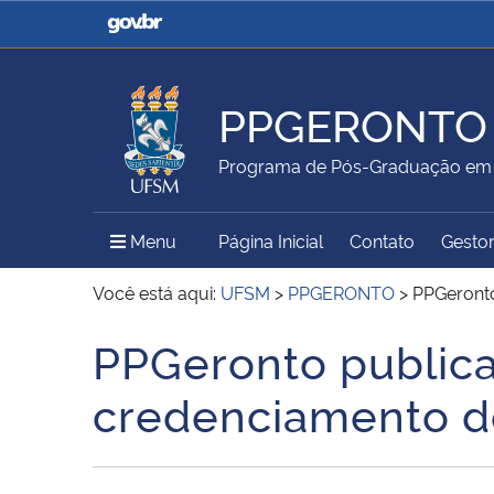
Casa Civil
Ministério da Justiça e
Segurança Pública
PPGERONTO
Ministério da Agricultura,
Ministério da Educação
Programa de Pós-Graduação em 
Pecuária e Abastecimento
Menu Principal do Sítio
Menu
Página Inicial
Contato
Gestor
Ministério do Meio Ambiente
Ministério do Turismo
Você está aqui:
UFSM
>
PPGERONTO
>
PPGeronto
PPGeronto publica 
Início do conteúdo
Secretaria de Governo
Gabinete de Segurança
credenciamento d
Institucional