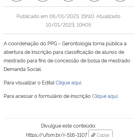
Ministério da Cidadania
Publicado em
06/01/2023, 15h10
. Atualizado
Ministério da Saúde
10/01/2023, 10h05
Ministério de Minas e Energia
A coordenação do PPG – Gerontologia torna pública a
abertura de inscrição para classificação de alunos de
Ministério da Ciência, Tecnologia, Inovações e Comunicações
mestrado para fins de concessão de bolsa de mestrado
Demanda Social.
Ministério do Meio Ambiente
Para visualizar o Edital
Clique aqui.
Ministério do Turismo
Para acessar o formulário de inscrição
Clique aqui.
Ministério do Desenvolvimento Regional
Controladoria-Geral da União
Divulgue este conteúdo:
https://ufsm.br/r-516-1107
Copiar
Ministério da Mulher, da Família e dos Direitos Humanos