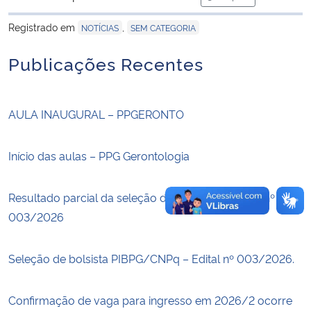
para área de trans
Registrado em
,
NOTÍCIAS
SEM CATEGORIA
Secretaria-Geral
Publicações Recentes
Secretaria de Governo
Gabinete de Segurança Institucional
AULA INAUGURAL – PPGERONTO
Advocacia-Geral da União
Início das aulas – PPG Gerontologia
Banco Central do Brasil
Resultado parcial da seleção de bolsistas – Edital nº
003/2026
Planalto
Seleção de bolsista PIBPG/CNPq – Edital nº 003/2026.
Confirmação de vaga para ingresso em 2026/2 ocorre