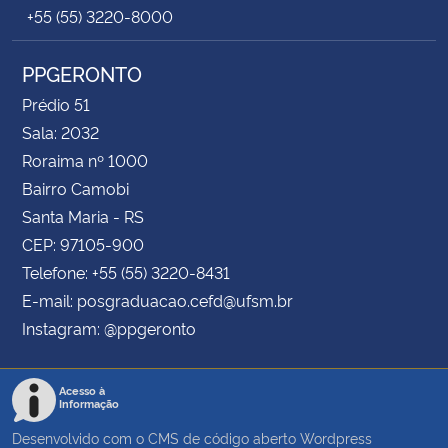
+55 (55) 3220-8000
PPGERONTO
Prédio 51
Sala: 2032
Roraima nº 1000
Bairro Camobi
Santa Maria - RS
CEP: 97105-900
Telefone: +55 (55) 3220-8431
E-mail: posgraduacao.cefd@ufsm.br
Instagram: @ppgeronto
Acesso à
Informação
Desenvolvido com o CMS de código aberto
Wordpress