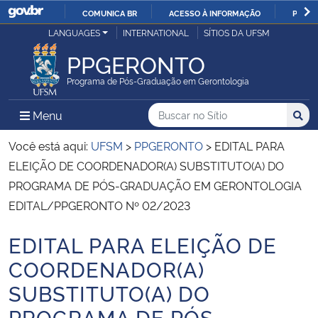
COMUNICA BR
ACESSO À INFORMAÇÃO
PARTI
Casa Civil
LANGUAGES
INTERNATIONAL
SÍTIOS DA UFSM
IR
PARA
PPGERONTO
Ministério da Justiça e Segurança Pública
O
Programa de Pós-Graduação em Gerontologia
CONTEÚDO
Ministério da Defesa
Buscar no no Sítio
Busca
Busca:
Menu Principal do Sítio
Menu
Busc
Ministério das Relações Exteriores
Você está aqui:
UFSM
>
PPGERONTO
>
EDITAL PARA
ELEIÇÃO DE COORDENADOR(A) SUBSTITUTO(A) DO
Ministério da Economia
PROGRAMA DE PÓS-GRADUAÇÃO EM GERONTOLOGIA
EDITAL/PPGERONTO Nº 02/2023
Ministério da Infraestrutura
EDITAL PARA ELEIÇÃO DE
Início do conteúdo
Ministério da Agricultura, Pecuária e Abastecimento
COORDENADOR(A)
SUBSTITUTO(A) DO
Ministério da Educação
PROGRAMA DE PÓS-