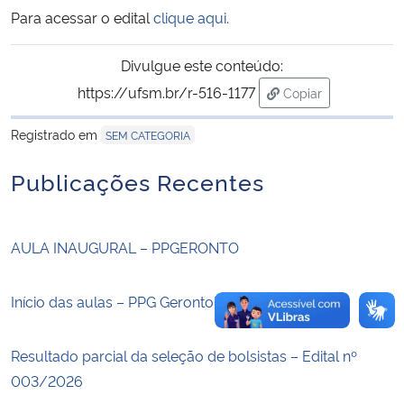
Para acessar o edital
clique aqui.
Secretaria-Geral
Divulgue este conteúdo:
Secretaria de Governo
https://ufsm.br/r-516-1177
Copiar
para área de trans
Registrado em
SEM CATEGORIA
Gabinete de Segurança Institucional
Publicações Recentes
Advocacia-Geral da União
Banco Central do Brasil
AULA INAUGURAL – PPGERONTO
Planalto
Início das aulas – PPG Gerontologia
Resultado parcial da seleção de bolsistas – Edital nº
003/2026