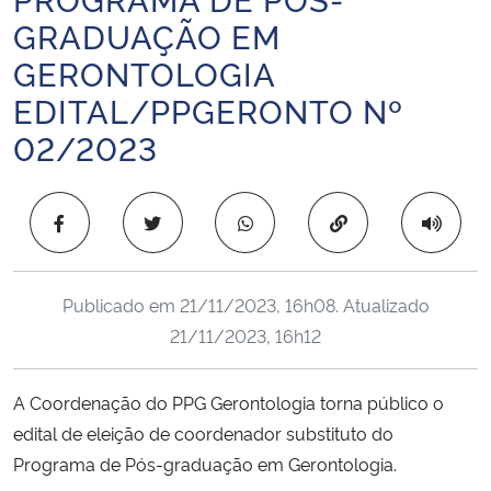
Ministério da Cidadania
GRADUAÇÃO EM
GERONTOLOGIA
Ministério da Saúde
EDITAL/PPGERONTO Nº
02/2023
Ministério de Minas e Energia
Ministério da Ciência, Tecnologia, Inovações e Comunicações
Copiar para área 
Ministério do Meio Ambiente
Publicado em
21/11/2023, 16h08
. Atualizado
Ministério do Turismo
21/11/2023, 16h12
Ministério do Desenvolvimento Regional
A Coordenação do PPG Gerontologia torna público o
Controladoria-Geral da União
edital de eleição de coordenador substituto do
Programa de Pós-graduação em Gerontologia.
Ministério da Mulher, da Família e dos Direitos Humanos