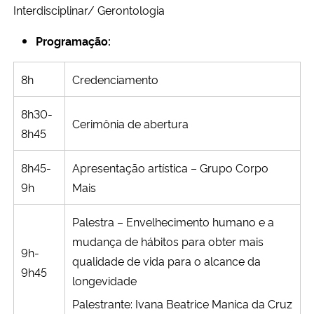
Interdisciplinar/ Gerontologia
Secretaria-Geral
Programação:
Secretaria de Governo
8h
Credenciamento
Gabinete de Segurança Institucional
8h30-
Cerimônia de abertura
8h45
Advocacia-Geral da União
8h45-
Apresentação artística – Grupo Corpo
Banco Central do Brasil
9h
Mais
Planalto
Palestra – Envelhecimento humano e a
mudança de hábitos para obter mais
9h-
qualidade de vida para o alcance da
9h45
longevidade
Palestrante: Ivana Beatrice Manica da Cruz