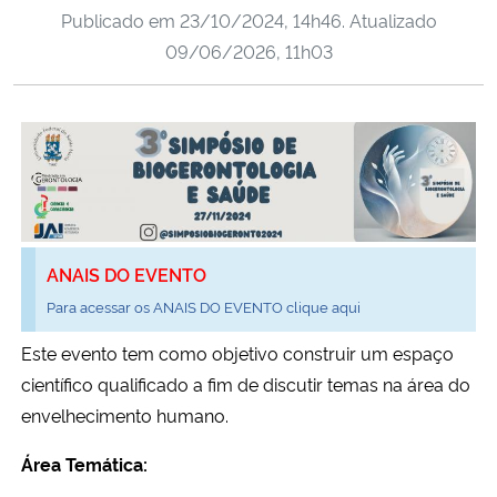
Publicado em
23/10/2024, 14h46
. Atualizado
Ministério da Cidadania
09/06/2026, 11h03
Ministério da Saúde
Ministério de Minas e Energia
Ministério da Ciência, Tecnologia, Inovações e Comunicações
Ministério do Meio Ambiente
ANAIS DO EVENTO
Para acessar os
ANAIS DO EVENTO
clique aqui
Ministério do Turismo
Este evento tem como objetivo construir um espaço
Ministério do Desenvolvimento Regional
científico qualificado a fim de discutir temas na área do
envelhecimento humano.
Controladoria-Geral da União
Área Temática:
Ministério da Mulher, da Família e dos Direitos Humanos