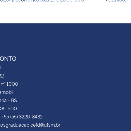
RONTO
1
32
 nº 1000
Camobi
ria - RS
105-900
: +55 (55) 3220-8431
 posgraduacao.cefd@ufsm.br