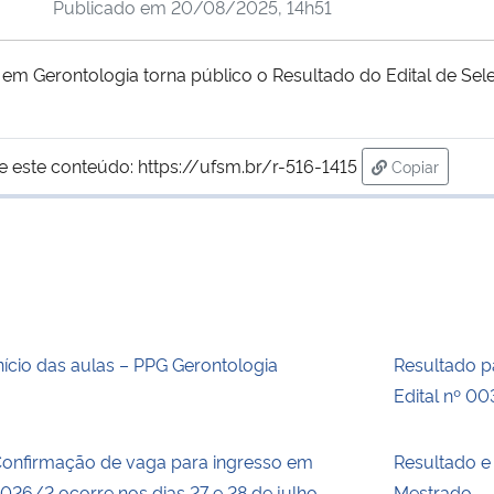
Publicado em
20/08/2025, 14h51
 Gerontologia torna público o Resultado do Edital de Sele
e este conteúdo:
https://ufsm.br/r-516-1415
Copiar
para área de
nício das aulas – PPG Gerontologia
Resultado pa
Edital nº 0
onfirmação de vaga para ingresso em
Resultado e
026/2 ocorre nos dias 27 e 28 de julho
Mestrado.