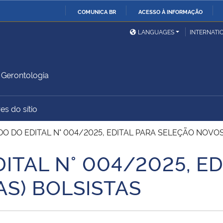
COMUNICA BR
ACESSO À INFORMAÇÃO
Ministério da Defesa
Ministério das Relações
Mini
IR
LANGUAGES
INTERNATI
Exteriores
PARA
O
Ministério da Cidadania
Ministério da Saúde
Mini
CONTEÚDO
Gerontologia
es do sítio
Ministério do
Controladoria-Geral da
Mini
Desenvolvimento Regional
União
Famí
O DO EDITAL N° 004/2025, EDITAL PARA SELEÇÃO NOVOS
Hum
ITAL N° 004/2025, ED
Advocacia-Geral da União
Banco Central do Brasil
Plan
S) BOLSISTAS