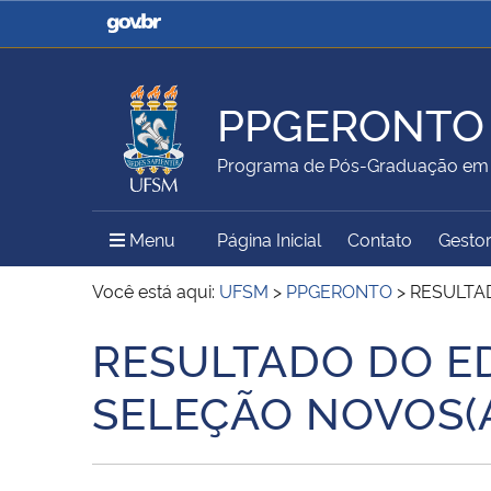
Casa Civil
Ministério da Justiça e
Segurança Pública
PPGERONTO
Ministério da Agricultura,
Ministério da Educação
Programa de Pós-Graduação em 
Pecuária e Abastecimento
Menu Principal do Sítio
Menu
Página Inicial
Contato
Gestor
Ministério do Meio Ambiente
Ministério do Turismo
Você está aqui:
UFSM
>
PPGERONTO
>
RESULTAD
RESULTADO DO ED
Início do conteúdo
Secretaria de Governo
Gabinete de Segurança
SELEÇÃO NOVOS(A
Institucional