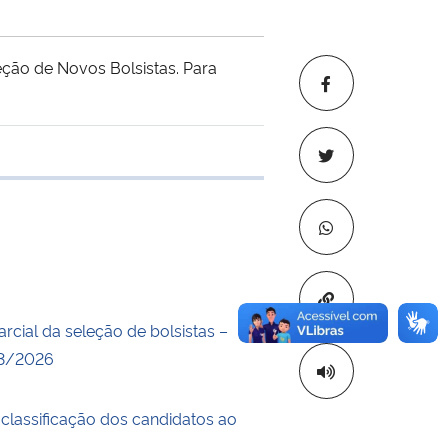
ção de Novos Bolsistas. Para
 transferência
Copiar para áre
rcial da seleção de bolsistas –
03/2026
 classificação dos candidatos ao