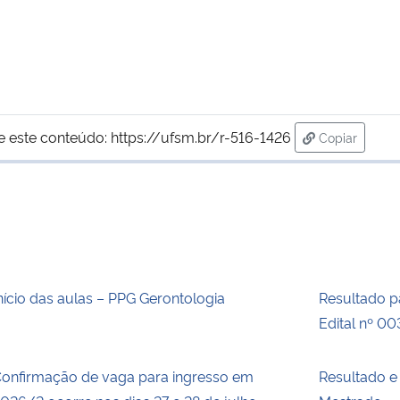
e este conteúdo:
https://ufsm.br/r-516-1426
Copiar
para área d
nício das aulas – PPG Gerontologia
Resultado pa
Edital nº 0
onfirmação de vaga para ingresso em
Resultado e