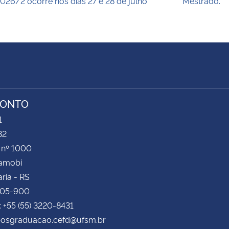
026/2 ocorre nos dias 27 e 28 de julho
Mestrado.
RONTO
1
32
 nº 1000
Camobi
ria - RS
105-900
: +55 (55) 3220-8431
 posgraduacao.cefd@ufsm.br