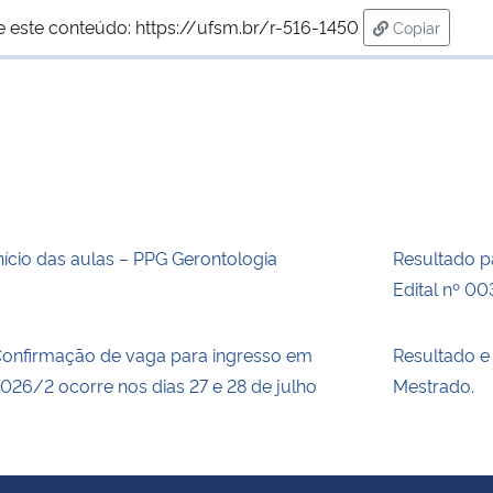
e este conteúdo:
https://ufsm.br/r-516-1450
Copiar
para área d
nício das aulas – PPG Gerontologia
Resultado pa
Edital nº 0
onfirmação de vaga para ingresso em
Resultado e
026/2 ocorre nos dias 27 e 28 de julho
Mestrado.