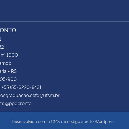
RONTO
1
32
 nº 1000
Camobi
ria - RS
105-900
: +55 (55) 3220-8431
 posgraduacao.cefd@ufsm.br
am: @ppgeronto
Desenvolvido com o CMS de código aberto
Wordpress