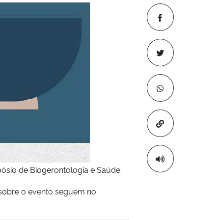
Copiar para áre
pósio de Biogerontologia e Saúde.
 sobre o evento seguem no