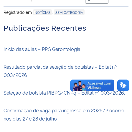
para área de trans
Registrado em
,
NOTÍCIAS
SEM CATEGORIA
Secretaria-Geral
Publicações Recentes
Secretaria de Governo
Gabinete de Segurança Institucional
Início das aulas – PPG Gerontologia
Advocacia-Geral da União
Resultado parcial da seleção de bolsistas – Edital nº
003/2026
Banco Central do Brasil
Planalto
Seleção de bolsista PIBPG/CNPq – Edital nº 003/2026.
Confirmação de vaga para ingresso em 2026/2 ocorre
nos dias 27 e 28 de julho