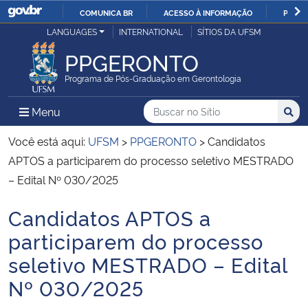
COMUNICA BR
ACESSO À INFORMAÇÃO
PARTI
Casa Civil
LANGUAGES
INTERNATIONAL
SÍTIOS DA UFSM
IR
PARA
PPGERONTO
Ministério da Justiça e Segurança Pública
O
Programa de Pós-Graduação em Gerontologia
CONTEÚDO
Ministério da Defesa
Buscar no no Sítio
Busca
Busca:
Menu Principal do Sítio
Menu
Busc
Ministério das Relações Exteriores
Você está aqui:
UFSM
>
PPGERONTO
>
Candidatos
APTOS a participarem do processo seletivo MESTRADO
Ministério da Economia
– Edital Nº 030/2025
Candidatos APTOS a
Ministério da Infraestrutura
Início do conteúdo
participarem do processo
Ministério da Agricultura, Pecuária e Abastecimento
seletivo MESTRADO – Edital
Nº 030/2025
Ministério da Educação