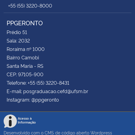
+55 (55) 3220-8000
PPGERONTO
Prédio 51
Sala: 2032
Roraima nº 1000
Bairro Camobi
Santa Maria - RS
CEP: 97105-900
Telefone: +55 (55) 3220-8431
E-mail: posgraduacao.cefd@ufsm.br
Instagram: @ppgeronto
Acesso à
Informação
Desenvolvido com o CMS de código aberto
Wordpress