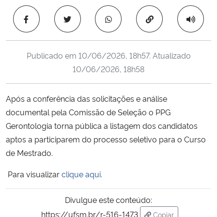
Ministério da Cidadania
Copiar para área 
Ministério da Saúde
Publicado em
10/06/2026, 18h57
. Atualizado
Ministério de Minas e Energia
10/06/2026, 18h58
Ministério da Ciência, Tecnologia, Inovações e Comunicações
Após a conferência das solicitações e análise
documental pela Comissão de Seleção o PPG
Ministério do Meio Ambiente
Gerontologia torna pública a listagem dos candidatos
Ministério do Turismo
aptos a participarem do processo seletivo para o Curso
de Mestrado.
Ministério do Desenvolvimento Regional
Para visualizar
clique aqui.
Controladoria-Geral da União
Divulgue este conteúdo:
https://ufsm.br/r-516-1473
Ministério da Mulher, da Família e dos Direitos Humanos
Copiar