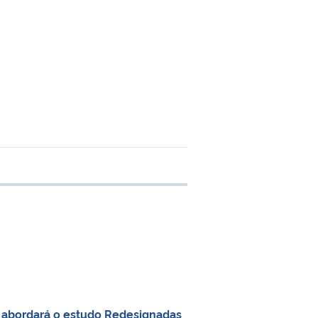
de transferência
a abordará o estudo Redesignadas