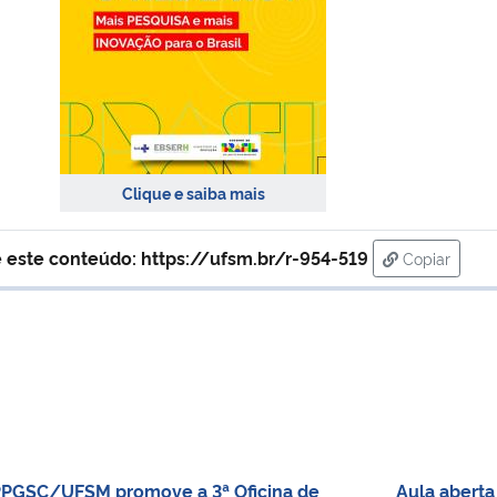
Clique e saiba mais
 este conteúdo:
https://ufsm.br/r-954-519
Copiar
para área 
PGSC/UFSM promove a 3ª Oficina de
Aula abert