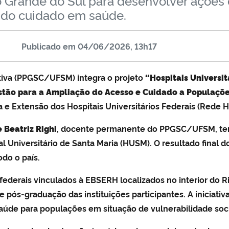
o Grande do Sul para desenvolver ações 
o do cuidado em saúde.
Publicado em
04/06/2026, 13h17
iva (PPGSC/UFSM) integra o projeto
“Hospitais Universit
stão para a Ampliação do Acesso e Cuidado a Populaçõe
 e Extensão dos Hospitais Universitários Federais (Rede H
 Beatriz Righi
, docente permanente do PPGSC/UFSM, te
al Universitário de Santa Maria (HUSM). O resultado final d
do o país.
os federais vinculados à EBSERH localizados no interior 
s-graduação das instituições participantes. A iniciativa
úde para populações em situação de vulnerabilidade socia