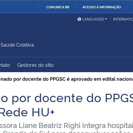
COMUNICA BR
ACESSO À INFORMAÇÃO
Ministério da Defesa
Ministério das Relações
Mini
IR
LANGUAGES
INTERNATI
Exteriores
PARA
O
Ministério da Cidadania
Ministério da Saúde
Mini
CONTEÚDO
Saúde Coletiva
ntato
Gestores do sítio
Ministério do
Controladoria-Geral da
Mini
Desenvolvimento Regional
União
Famí
enado por docente do PPGSC é aprovado em edital nacion
Hum
do por docente do PPG
Advocacia-Geral da União
Banco Central do Brasil
Plan
a Rede HU+
ora Liane Beatriz Righi integra hospita