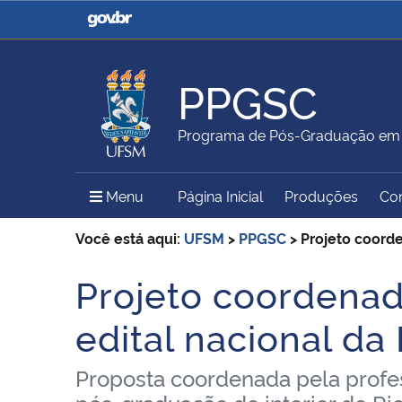
Casa Civil
Ministério da Justiça e
Segurança Pública
PPGSC
Ministério da Agricultura,
Ministério da Educação
Programa de Pós-Graduação em 
Pecuária e Abastecimento
Menu Principal do Sítio
Menu
Página Inicial
Produções
Co
Ministério do Meio Ambiente
Ministério do Turismo
Você está aqui:
UFSM
>
PPGSC
>
Projeto coord
Projeto coordena
Início do conteúdo
Secretaria de Governo
Gabinete de Segurança
edital nacional d
Institucional
Proposta coordenada pela profess