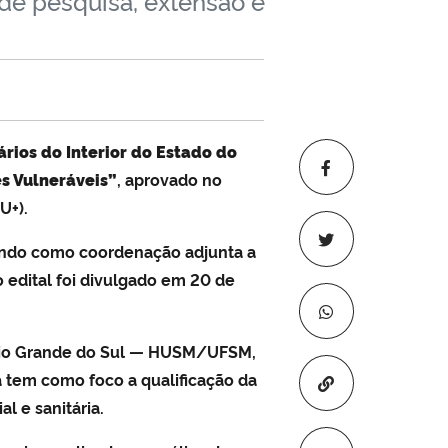
de pesquisa, extensão e
ários do Interior do Estado do
s Vulneráveis”
, aprovado no
U+).
ndo como coordenação adjunta a
o edital foi divulgado em 20 de
do Rio Grande do Sul — HUSM/UFSM,
 tem como foco a qualificação da
Copiar para áre
l e sanitária.