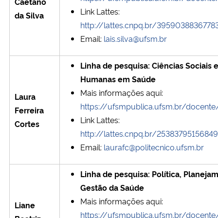
Caetano
Link Lattes:
da Silva
Secretaria-Geral
http://lattes.cnpq.br/395903883677
Email:
lais.silva@ufsm.br
Secretaria de Governo
Linha de pesquisa: Ciências Sociais 
Gabinete de Segurança Institucional
Humanas em Saúde
Mais informações aqui:
Laura
Advocacia-Geral da União
https://ufsmpublica.ufsm.br/docente
Ferreira
Link Lattes:
Cortes
Banco Central do Brasil
http://lattes.cnpq.br/2538379515684
Email:
laurafc@politecnico.ufsm.br
Planalto
Linha de pesquisa: Política, Planeja
Gestão da Saúde
Mais informações aqui:
Liane
https://ufsmpublica.ufsm.br/docente