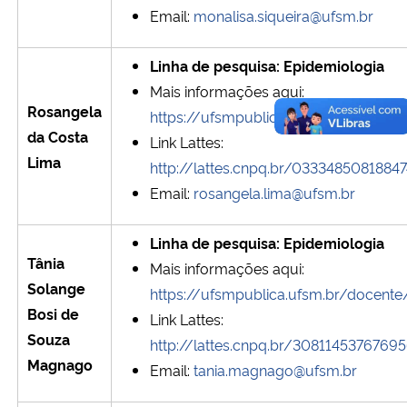
Email:
monalisa.siqueira@ufsm.br
Linha de pesquisa: Epidemiologia
Mais informações aqui:
Rosangela
https://ufsmpublica.ufsm.br/docente
da Costa
Link Lattes:
Lima
http://lattes.cnpq.br/0333485081884
Email:
rosangela.lima@ufsm.br
Linha de pesquisa: Epidemiologia
Tânia
Mais informações aqui:
Solange
https://ufsmpublica.ufsm.br/docent
Bosi de
Link Lattes:
Souza
http://lattes.cnpq.br/3081145376769
Magnago
Email:
tania.magnago@ufsm.br