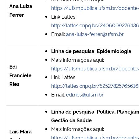
Ana Luiza
Ministério da Cidadania
https://ufsmpublica.ufsm.br/docent
Ferrer
Link Lattes:
Ministério da Saúde
http://lattes.cnpq.br/240600927643
Email:
ana-luiza-ferrer@ufsm.br
Ministério de Minas e Energia
Linha de pesquisa: Epidemiologia
Ministério da Ciência, Tecnologia, Inovações e Comunicações
Mais informações aqui:
Edi
https://ufsmpublica.ufsm.br/docent
Ministério do Meio Ambiente
Franciele
Link Lattes:
Ries
http://lattes.cnpq.br/5252782576561
Ministério do Turismo
Email:
edi.ries@ufsm.br
Ministério do Desenvolvimento Regional
Linha de pesquisa: Política, Planeja
Gestão da Saúde
Controladoria-Geral da União
Mais informações aqui:
Laís Mara
https://ufsmpublica.ufsm.br/docent
Ministério da Mulher, da Família e dos Direitos Humanos