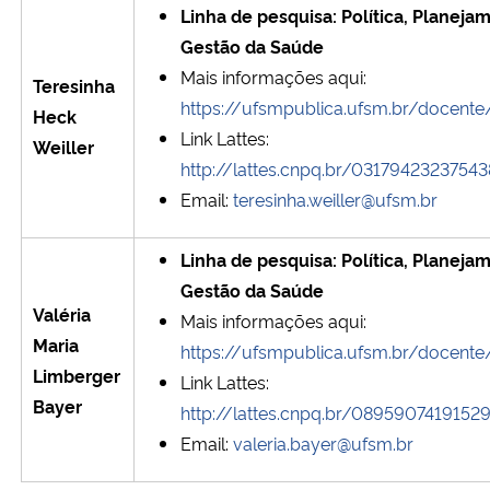
Linha de pesquisa: Política, Planeja
Gestão da Saúde
Mais informações aqui:
Teresinha
https://ufsmpublica.ufsm.br/docente
Heck
Link Lattes:
Weiller
http://lattes.cnpq.br/0317942323754
Email:
teresinha.weiller@ufsm.br
Linha de pesquisa: Política, Planeja
Gestão da Saúde
Valéria
Mais informações aqui:
Maria
https://ufsmpublica.ufsm.br/docent
Limberger
Link Lattes:
Bayer
http://lattes.cnpq.br/0895907419152
Email:
valeria.bayer@ufsm.br