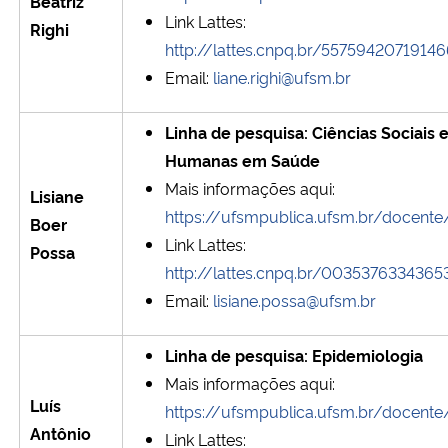
Beatriz
Link Lattes:
Righi
http://lattes.cnpq.br/55759420719146
Email:
liane.righi@ufsm.br
Linha de pesquisa: Ciências Sociais 
Humanas em Saúde
Mais informações aqui:
Lisiane
https://ufsmpublica.ufsm.br/docent
Boer
Link Lattes:
Possa
http://lattes.cnpq.br/0035376334365
Email:
lisiane.possa@ufsm.br
Linha de pesquisa: Epidemiologia
Mais informações aqui:
Luís
https://ufsmpublica.ufsm.br/docente
Antônio
Link Lattes: