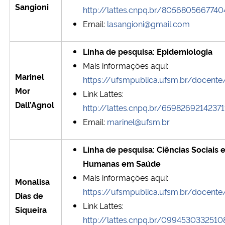
Sangioni
http://lattes.cnpq.br/8056805667740
Email:
lasangioni@gmail.com
Linha de pesquisa: Epidemiologia
Mais informações aqui:
Marinel
https://ufsmpublica.ufsm.br/docent
Mor
Link Lattes:
Dall’Agnol
http://lattes.cnpq.br/6598269214237
Email:
marinel@ufsm.br
Linha de pesquisa: Ciências Sociais 
Humanas em Saúde
Mais informações aqui:
Monalisa
https://ufsmpublica.ufsm.br/docent
Dias de
Link Lattes:
Siqueira
http://lattes.cnpq.br/0994530332510