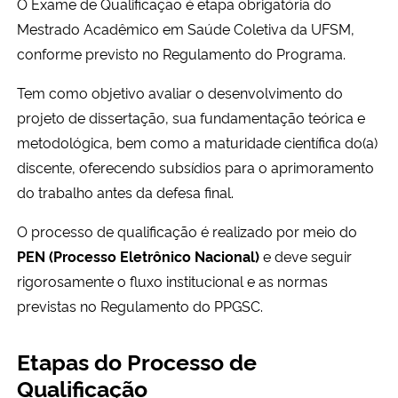
O Exame de Qualificação é etapa obrigatória do
Ministério da Cidadania
Mestrado Acadêmico em Saúde Coletiva da UFSM,
conforme previsto no Regulamento do Programa.
Ministério da Saúde
Tem como objetivo avaliar o desenvolvimento do
Ministério de Minas e Energia
projeto de dissertação, sua fundamentação teórica e
metodológica, bem como a maturidade científica do(a)
Ministério da Ciência, Tecnologia, Inovações e Comunicações
discente, oferecendo subsídios para o aprimoramento
do trabalho antes da defesa final.
Ministério do Meio Ambiente
O processo de qualificação é realizado por meio do
Ministério do Turismo
PEN (Processo Eletrônico Nacional)
e deve seguir
rigorosamente o fluxo institucional e as normas
Ministério do Desenvolvimento Regional
previstas no Regulamento do PPGSC.
Controladoria-Geral da União
Etapas do Processo de
Qualificação
Ministério da Mulher, da Família e dos Direitos Humanos