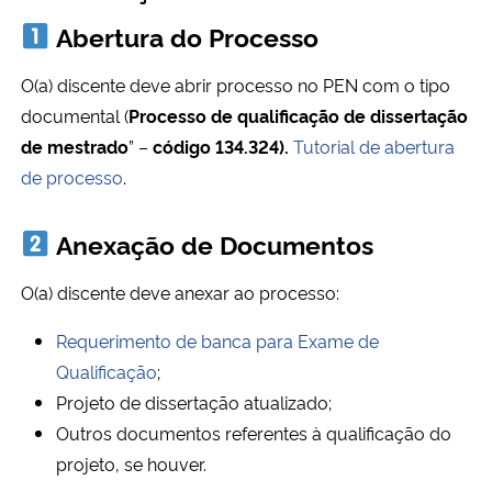
Abertura do Processo
Secretaria-Geral
O(a) discente deve abrir processo no PEN com o tipo
Secretaria de Governo
documental (
Processo de qualificação de dissertação
de mestrado
” –
código 134.324).
Tutorial de abertura
Gabinete de Segurança Institucional
de processo
.
Advocacia-Geral da União
Anexação de Documentos
Banco Central do Brasil
O(a) discente deve anexar ao processo:
Requerimento de banca para Exame de
Planalto
Qualificação
;
Projeto de dissertação atualizado;
Outros documentos referentes à qualificação do
projeto, se houver.