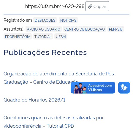
https://ufsm.br/r-620-298
Copiar
para área de trans
Secretaria-Geral
Registrado em
,
DESTAQUES
NOTÍCIAS
,
,
,
Assunto(s):
APOIO AO USUÁRIO
CENTRO DE EDUCAÇÃO
PEN-SIE
Secretaria de Governo
,
,
PROFHISTÓRIA
TUTORIAL
UFSM
Gabinete de Segurança Institucional
Publicações Recentes
Advocacia-Geral da União
Organização do atendimento da Secretaria de Pós-
Banco Central do Brasil
Graduação – Centro de Educação
Planalto
Quadro de Horários 2026/1
Orientações quanto as defesas realizadas por
videoconferência – Tutorial CPD