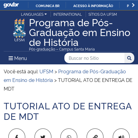
COMUNICA BR
ACESSO À INFORMAÇÃO
PARTI
Casa Civil
LANGUAGES
INTERNATIONAL
SÍTIOS DA UFSM
IR
Programa de Pós-
PARA
Graduação em Ensino
Ministério da Justiça e Segurança Pública
O
de História
CONTEÚDO
Ministério da Defesa
Pós-graduação – Campus Santa Maria
Buscar no no Sítio
Busca
Busca:
Menu Principal do Sítio
Menu
Busc
Ministério das Relações Exteriores
Você está aqui:
UFSM
>
Programa de Pós-Graduação
Ministério da Economia
em Ensino de História
>
TUTORIAL ATO DE ENTREGA DE
MDT
Ministério da Infraestrutura
TUTORIAL ATO DE ENTREGA
Início do conteúdo
Ministério da Agricultura, Pecuária e Abastecimento
DE MDT
Ministério da Educação
Copiar para área 