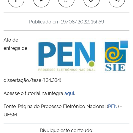
Ministério da Cidadania
Publicado em
19/08/2022, 15h59
Ministério da Saúde
Ministério de Minas e Energia
Ato de
entrega de
Ministério da Ciência, Tecnologia, Inovações e Comunicações
Ministério do Meio Ambiente
dissertação/tese (134.334)
Ministério do Turismo
Acesse o tutorial na íntegra
aqui
.
Ministério do Desenvolvimento Regional
Fonte: Página do Processo Eletrônico Nacional (
PEN
) –
UFSM
Controladoria-Geral da União
Divulgue este conteúdo:
Ministério da Mulher, da Família e dos Direitos Humanos