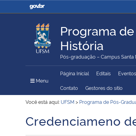
Casa Civil
Ministério da Justiça e
Segurança Pública
Programa de
Ministério da Agricultura,
Ministério da Educação
História
Pecuária e Abastecimento
Pós-graduação – Campus Santa 
Ministério do Meio Ambiente
Ministério do Turismo
Página Inicial
Editais
Evento
Menu Principal do Sítio
Menu
Contato
Gestores do sítio
Você está aqui:
UFSM
>
Programa de Pós-Gradua
Secretaria de Governo
Gabinete de Segurança
Institucional
Credenciameno de
Início do conteúdo