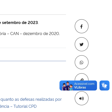
e setembro de 2023
.
tória – CAN – dezembro de 2020.
 transferência
Copiar para áre
 quanto as defesas realizadas por
ência – Tutorial CPD