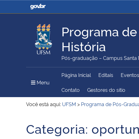
Casa Civil
Ministério da Justiça e
Segurança Pública
Programa de
Ministério da Agricultura,
Ministério da Educação
História
Pecuária e Abastecimento
Pós-graduação – Campus Santa 
Ministério do Meio Ambiente
Ministério do Turismo
Página Inicial
Editais
Evento
Menu Principal do Sítio
Menu
Contato
Gestores do sítio
Você está aqui:
UFSM
>
Programa de Pós-Gradua
Secretaria de Governo
Gabinete de Segurança
Institucional
Início do conteúdo
Categoria:
oportu