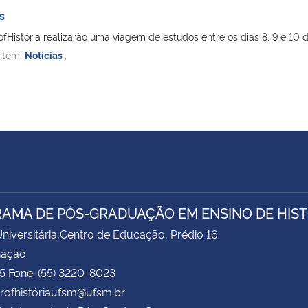
s
História realizarão uma viagem de estudos entre os dias 8, 9 e 10 de
 item:
Notícias
,
AMA DE PÓS-GRADUAÇÃO EM ENSINO DE HIST
niversitária,Centro de Educação, Prédio 16
ação:
75 Fone: (55) 3220-8023
profhistóriaufsm@ufsm.br