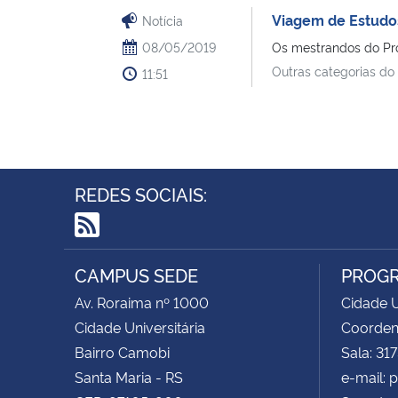
Viagem de Estudo
Notícia
08/05/2019
Os mestrandos do Prof
Outras categorias do
11:51
REDES SOCIAIS:
RSS
CAMPUS SEDE
PROGR
Av. Roraima nº 1000
Cidade U
Cidade Universitária
Coorden
Bairro Camobi
Sala: 31
Santa Maria - RS
e-mail: 