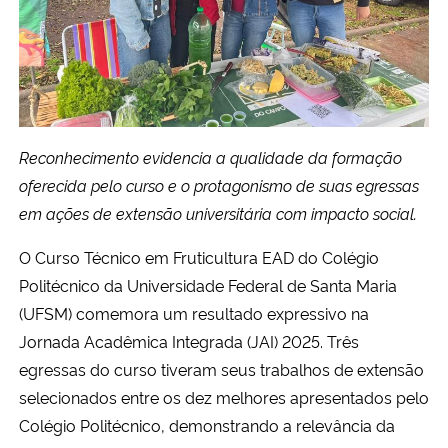
Secretaria-Geral
Secretaria de Governo
Gabinete de Segurança Institucional
Reconhecimento evidencia a qualidade da formação
oferecida pelo curso e o protagonismo de suas egressas
Advocacia-Geral da União
em ações de extensão universitária com impacto social.
O Curso Técnico em Fruticultura EAD do Colégio
Banco Central do Brasil
Politécnico da Universidade Federal de Santa Maria
Planalto
(UFSM) comemora um resultado expressivo na
Jornada Acadêmica Integrada (JAI) 2025. Três
egressas do curso tiveram seus trabalhos de extensão
selecionados entre os dez melhores apresentados pelo
Colégio Politécnico, demonstrando a relevância da