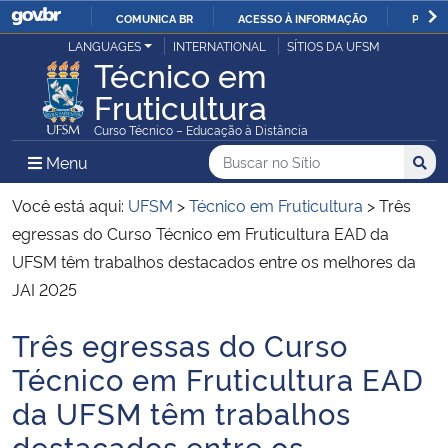
COMUNICA BR
ACESSO À INFORMAÇÃO
PARTI
Casa Civil
LANGUAGES
INTERNATIONAL
SÍTIOS DA UFSM
IR
Técnico em
PARA
Fruticultura
Ministério da Justiça e Segurança Pública
O
Curso Técnico – Educação à Distância
CONTEÚDO
Ministério da Defesa
Buscar no no Sítio
Busca
Busca:
Menu Principal do Sítio
Menu
Busc
Ministério das Relações Exteriores
Você está aqui:
UFSM
>
Técnico em Fruticultura
>
Três
egressas do Curso Técnico em Fruticultura EAD da
Ministério da Economia
UFSM têm trabalhos destacados entre os melhores da
JAI 2025
Ministério da Infraestrutura
Três egressas do Curso
Início do conteúdo
Ministério da Agricultura, Pecuária e Abastecimento
Técnico em Fruticultura EAD
da UFSM têm trabalhos
Ministério da Educação
destacados entre os