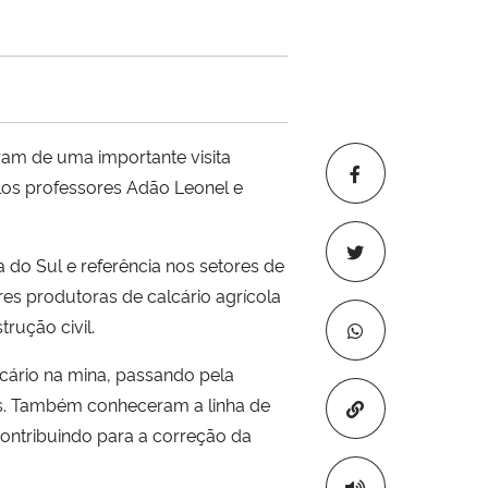
aram de uma importante visita
elos professores Adão Leonel e
 do Sul e referência nos setores de
s produtoras de calcário agrícola
rução civil.
cário na mina, passando pela
os. Também conheceram a linha de
Copiar para áre
contribuindo para a correção da