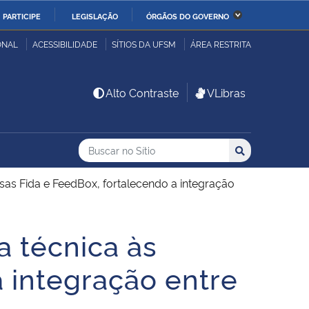
PARTICIPE
LEGISLAÇÃO
ÓRGÃOS DO GOVERNO
stério da Economia
Ministério da Infraestrutura
ONAL
ACESSIBILIDADE
SÍTIOS DA UFSM
ÁREA RESTRITA
stério de Minas e Energia
Ministério da Ciência,
Alto Contraste
VLibras
Tecnologia, Inovações e
Comunicações
Buscar no no Sítio
Busca
Busca:
Buscar
stério da Mulher, da
Secretaria-Geral
lia e dos Direitos
esas Fida e FeedBox, fortalecendo a integração
anos
a técnica às
alto
 integração entre