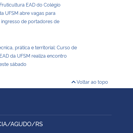
Fruticultura EAD do Colégio
 da UFSM abre vagas para
e ingresso de portadores de
nica, prática e territorial: Curso de
a EAD da UFSM realiza encontro
neste sábado
Voltar ao topo
NCIA/AGUDO/RS