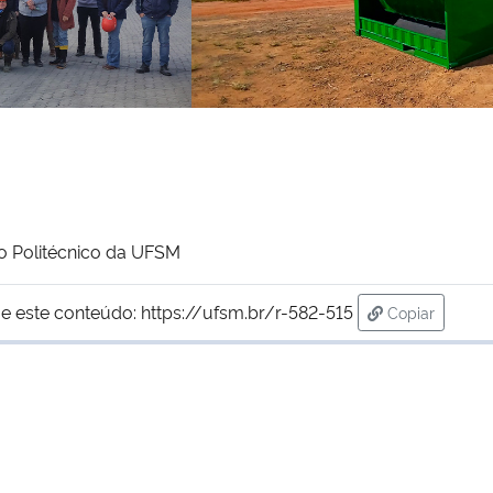
io Politécnico da UFSM
e este conteúdo:
https://ufsm.br/r-582-515
Copiar
para área de