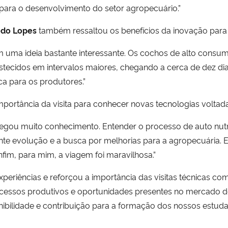
 para o desenvolvimento do setor agropecuário.”
redo Lopes
também ressaltou os benefícios da inovação para
ma ideia bastante interessante. Os cochos de alto consumo 
astecidos em intervalos maiores, chegando a cerca de dez d
a para os produtores.”
mportância da visita para conhecer novas tecnologias voltada
ou muito conhecimento. Entender o processo de auto nutri
tante evolução e a busca por melhorias para a agropecuária
nfim, para mim, a viagem foi maravilhosa.”
xperiências e reforçou a importância das visitas técnicas c
cessos produtivos e oportunidades presentes no mercado de 
nibilidade e contribuição para a formação dos nossos estuda