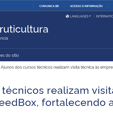
COMUNICA BR
ACESSO À INFORMAÇÃO
Ministério da Defesa
Ministério das Relações
Mini
IR
LANGUAGES
INTERNATI
Exteriores
PARA
uticultura
O
Ministério da Cidadania
Ministério da Saúde
Mini
CONTEÚDO
ância
es do sítio
Ministério do
Controladoria-Geral da
Mini
Desenvolvimento Regional
União
Famí
>
Alunos dos cursos técnicos realizam visita técnica às empr
Hum
técnicos realizam visit
Advocacia-Geral da União
Banco Central do Brasil
Plan
eedBox, fortalecendo a