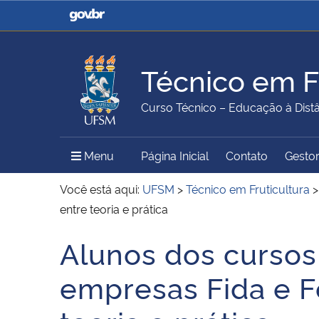
Casa Civil
Ministério da Justiça e
Segurança Pública
Técnico em Fr
Ministério da Agricultura,
Ministério da Educação
Curso Técnico – Educação à Dist
Pecuária e Abastecimento
Menu Principal do Sítio
Menu
Página Inicial
Contato
Gestor
Ministério do Meio Ambiente
Ministério do Turismo
Você está aqui:
UFSM
>
Técnico em Fruticultura
entre teoria e prática
Alunos dos cursos 
Secretaria de Governo
Gabinete de Segurança
Início do conteúdo
Institucional
empresas Fida e F