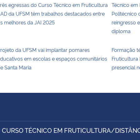
rês egressas do Curso Técnico em Fruticultura
Técnico em 
AD da UFSM têm trabalhos destacados entre
Politécnico
s melhores da JAI 2025
reingresso 
diploma
rojeto da UFSM vai implantar pomares
Formação téc
ducativos em escolas e espaços comunitários
Fruticultur
e Santa Maria
presencial 
- CURSO TÉCNICO EM FRUTICULTURA/DISTÂ