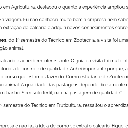
co em Agricultura, destacou o quanto a experiência ampliou 
te a viagem. Eu não conhecia muito bem a empresa nem sab
 a extração do calcário e adquiri novos conhecimentos sobre 
pes
, do 1º semestre do Técnico em Zootecnia, a visita foi 
ção animal.
calcário e achei bem interessante. O guia da visita foi muito
atórios de controle de qualidade. Achei importante porque,
ra o curso que estamos fazendo. Como estudante de Zootecni
ão animal. A qualidade das pastagens depende diretamente da
 rebanho. Sem solo fértil, não há pastagem de qualidade.”
3º semestre do Técnico em Fruticultura, ressaltou o aprendi
 empresa e não fazia ideia de como se extrai o calcário. Fiqu