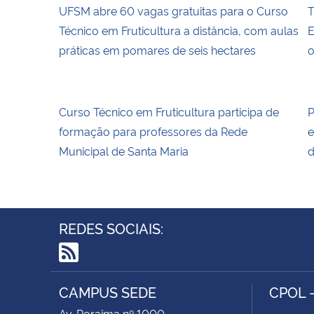
UFSM abre 60 vagas gratuitas para o Curso
T
Técnico em Fruticultura a distância, com aulas
E
práticas em pomares de seis hectares
o
Curso Técnico em Fruticultura participa de
P
formação para professores da Rede
e
Municipal de Santa Maria
d
REDES SOCIAIS:
RSS
CAMPUS SEDE
CPOL 
Av. Roraima nº 1000