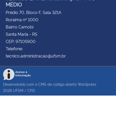
MÉDIO
Prédio 70, Bloco F, Sala 321A
Roraima nº 1000
Bairro Camobi
Santa Maria - RS
CEP: 97105900
Telefone:
tecnico.administracao@ufsm.br
Acesso à
Informação
Desenvolvido com o CMS de código aberto
Wordpress
2026
UFSM
/
CPD