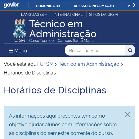
COMUNICA BR
ACESSO À INFORMAÇÃO
PARTI
Casa Civil
LANGUAGES
INTERNATIONAL
SÍTIOS DA UFSM
IR
Técnico em
PARA
Administração
Ministério da Justiça e Segurança Pública
O
Curso Técnico – Campus Santa Maria
CONTEÚDO
Ministério da Defesa
Buscar no no Sítio
Busca
Busca:
Menu Principal do Sítio
Menu
Busc
Ministério das Relações Exteriores
Você está aqui:
UFSM
>
Técnico em Administração
>
Horários de Disciplinas
Ministério da Economia
Horários de Disciplinas
Início do conteúdo
Ministério da Infraestrutura
Ministério da Agricultura, Pecuária e Abastecimento
As informações aqui presentes tem como
objetivo ajudar alunos com informações sobre
Ministério da Educação
as disciplinas do semestre corrente do curso.