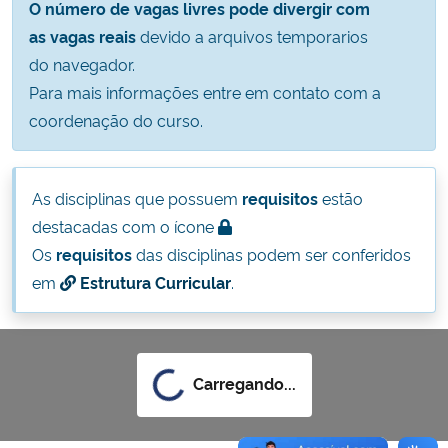
O número de vagas livres pode divergir com
Ministério da Cidadania
as vagas reais
devido a arquivos temporarios
do navegador.
Ministério da Saúde
Para mais informações entre em contato com a
coordenação do curso.
Ministério de Minas e Energia
Ministério da Ciência, Tecnologia, Inovações e Comunicações
As disciplinas que possuem
requisitos
estão
destacadas com o ícone
Ministério do Meio Ambiente
Os
requisitos
das disciplinas podem ser conferidos
em
Estrutura Curricular
.
Ministério do Turismo
Ministério do Desenvolvimento Regional
Carregando...
Controladoria-Geral da União
Ministério da Mulher, da Família e dos Direitos Humanos