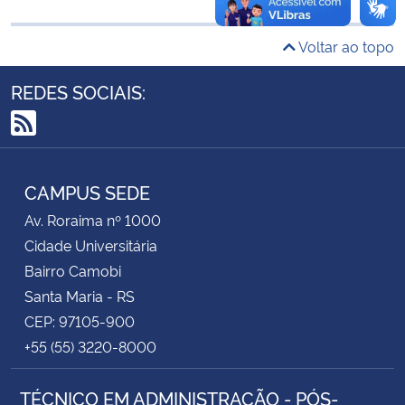
Secretaria-Geral
Voltar ao topo
REDES SOCIAIS:
Secretaria de Governo
Gabinete de Segurança Institucional
RSS
Advocacia-Geral da União
CAMPUS SEDE
Av. Roraima nº 1000
Banco Central do Brasil
Cidade Universitária
Bairro Camobi
Planalto
Santa Maria - RS
CEP: 97105-900
+55 (55) 3220-8000
TÉCNICO EM ADMINISTRAÇÃO - PÓS-