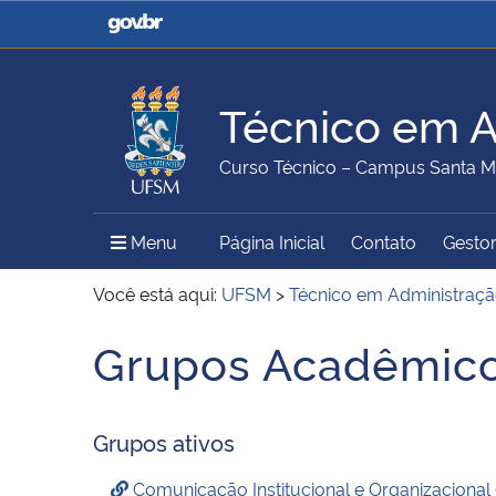
Casa Civil
Ministério da Justiça e
Segurança Pública
Técnico em A
Ministério da Agricultura,
Ministério da Educação
Curso Técnico – Campus Santa M
Pecuária e Abastecimento
Menu Principal do Sítio
Menu
Página Inicial
Contato
Gestor
Ministério do Meio Ambiente
Ministério do Turismo
Você está aqui:
UFSM
>
Técnico em Administraç
Grupos Acadêmicos
Secretaria de Governo
Gabinete de Segurança
Institucional
Grupos ativos
Comunicação Institucional e Organizacional