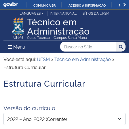
COMUNICA BR
ACESSO À INFORMAÇÃO
PARTI
Casa Civil
LANGUAGES
INTERNATIONAL
SÍTIOS DA UFSM
IR
Técnico em
PARA
Administração
Ministério da Justiça e Segurança Pública
O
Curso Técnico – Campus Santa Maria
CONTEÚDO
Ministério da Defesa
Buscar no no Sítio
Busca
Busca:
Menu Principal do Sítio
Menu
Busc
Ministério das Relações Exteriores
Você está aqui:
UFSM
>
Técnico em Administração
>
Estrutura Curricular
Ministério da Economia
Estrutura Curricular
Início do conteúdo
Ministério da Infraestrutura
Ministério da Agricultura, Pecuária e Abastecimento
Versão do currículo
Ministério da Educação