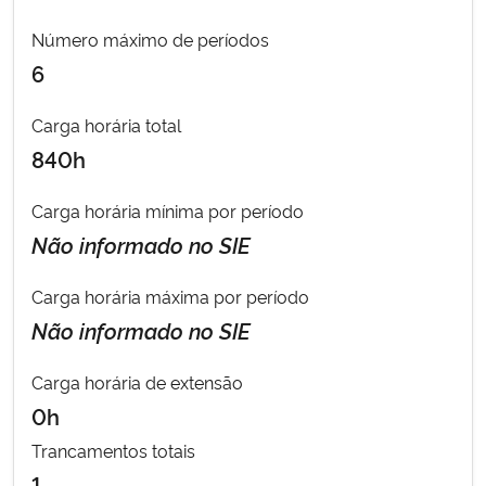
Número máximo de períodos
Secretaria-Geral
6
Secretaria de Governo
Carga horária total
840h
Gabinete de Segurança Institucional
Carga horária mínima por período
Advocacia-Geral da União
Não informado no SIE
Banco Central do Brasil
Carga horária máxima por período
Não informado no SIE
Planalto
Carga horária de extensão
0h
Trancamentos totais
1