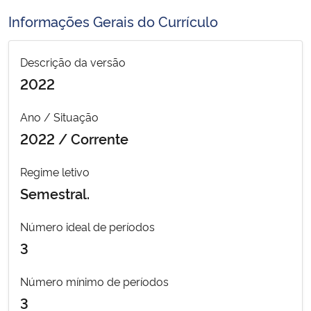
Ministério da Cidadania
Informações Gerais do Currículo
Ministério da Saúde
Descrição da versão
2022
Ministério de Minas e Energia
Ano / Situação
Ministério da Ciência, Tecnologia, Inovações e Comunicações
2022 / Corrente
Ministério do Meio Ambiente
Regime letivo
Semestral.
Ministério do Turismo
Número ideal de períodos
Ministério do Desenvolvimento Regional
3
Controladoria-Geral da União
Número mínimo de períodos
3
Ministério da Mulher, da Família e dos Direitos Humanos