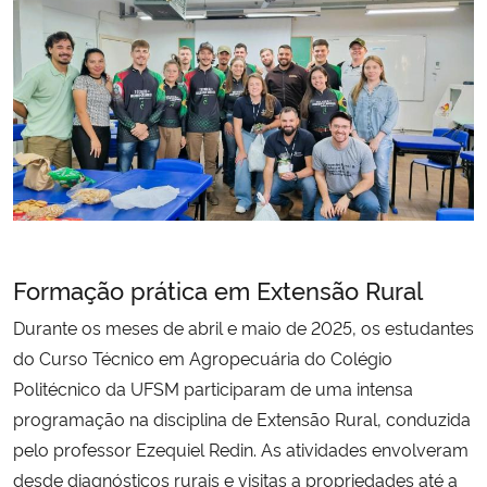
Secretaria-Geral
Secretaria de Governo
Gabinete de Segurança Institucional
Advocacia-Geral da União
Banco Central do Brasil
Formação prática em Extensão Rural
Durante os meses de abril e maio de 2025, os estudantes
Planalto
do Curso Técnico em Agropecuária do Colégio
Politécnico da UFSM participaram de uma intensa
programação na disciplina de Extensão Rural, conduzida
pelo professor Ezequiel Redin. As atividades envolveram
desde diagnósticos rurais e visitas a propriedades até a