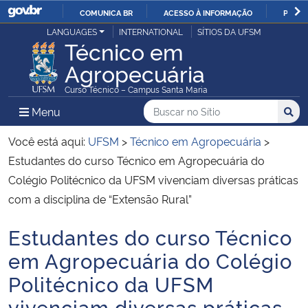
COMUNICA BR
ACESSO À INFORMAÇÃO
PARTI
Casa Civil
LANGUAGES
INTERNATIONAL
SÍTIOS DA UFSM
IR
Técnico em
PARA
Agropecuária
Ministério da Justiça e Segurança Pública
O
Curso Técnico – Campus Santa Maria
CONTEÚDO
Ministério da Defesa
Buscar no no Sítio
Busca
Busca:
Menu Principal do Sítio
Menu
Busc
Ministério das Relações Exteriores
Você está aqui:
UFSM
>
Técnico em Agropecuária
>
Estudantes do curso Técnico em Agropecuária do
Ministério da Economia
Colégio Politécnico da UFSM vivenciam diversas práticas
com a disciplina de “Extensão Rural”
Ministério da Infraestrutura
Estudantes do curso Técnico
Início do conteúdo
Ministério da Agricultura, Pecuária e Abastecimento
em Agropecuária do Colégio
Politécnico da UFSM
Ministério da Educação
vivenciam diversas práticas