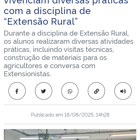
Ministério da Cidadania
com a disciplina de
“Extensão Rural”
Ministério da Saúde
Durante a disciplina de Extensão Rural,
Ministério de Minas e Energia
os alunos realizaram diversas atividades
práticas, incluindo visitas técnicas,
construção de materiais para os
Ministério da Ciência, Tecnologia, Inovações e Comunicações
agricultores e conversa com
Extensionistas.
Ministério do Meio Ambiente
Ministério do Turismo
Copiar para área 
Ministério do Desenvolvimento Regional
Publicado em
18/08/2025, 14h28
Controladoria-Geral da União
Ministério da Mulher, da Família e dos Direitos Humanos