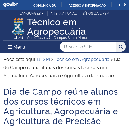
COMUNICA BR
ACESSO À INFORMAÇÃO
PARTI
Casa Civil
LANGUAGES
INTERNATIONAL
SÍTIOS DA UFSM
IR
Técnico em
PARA
Agropecuária
Ministério da Justiça e Segurança Pública
O
Curso Técnico – Campus Santa Maria
CONTEÚDO
Ministério da Defesa
Buscar no no Sítio
Busca
Busca:
Menu Principal do Sítio
Menu
Busc
Ministério das Relações Exteriores
Você está aqui:
UFSM
>
Técnico em Agropecuária
>
Dia
de Campo reúne alunos dos cursos técnicos em
Ministério da Economia
Agricultura, Agropecuária e Agricultura de Precisão
Dia de Campo reúne alunos
Ministério da Infraestrutura
Início do conteúdo
dos cursos técnicos em
Ministério da Agricultura, Pecuária e Abastecimento
Agricultura, Agropecuária e
Agricultura de Precisão
Ministério da Educação