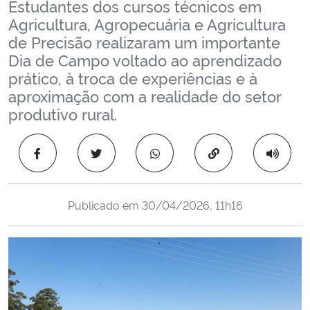
Estudantes dos cursos técnicos em
Ministério da Cidadania
Agricultura, Agropecuária e Agricultura
de Precisão realizaram um importante
Ministério da Saúde
Dia de Campo voltado ao aprendizado
prático, à troca de experiências e à
Ministério de Minas e Energia
aproximação com a realidade do setor
produtivo rural.
Ministério da Ciência, Tecnologia, Inovações e Comunicações
Copiar para área 
Ministério do Meio Ambiente
Ministério do Turismo
Publicado em
30/04/2026, 11h16
Ministério do Desenvolvimento Regional
Controladoria-Geral da União
Ministério da Mulher, da Família e dos Direitos Humanos