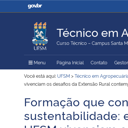
Casa Civil
Ministério da Justiça e
Segurança Pública
Técnico em A
Ministério da Agricultura,
Ministério da Educação
Curso Técnico – Campus Santa M
Pecuária e Abastecimento
Menu Principal do Sítio
Menu
Página Inicial
Contato
Gestor
Ministério do Meio Ambiente
Ministério do Turismo
Você está aqui:
UFSM
>
Técnico em Agropecuári
vivenciam os desafios da Extensão Rural conte
Formação que con
Secretaria de Governo
Gabinete de Segurança
Início do conteúdo
Institucional
sustentabilidade: 