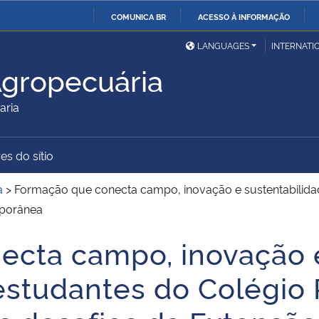
COMUNICA BR
ACESSO À INFORMAÇÃO
Ministério da Defesa
Ministério das Relações
Mini
IR
LANGUAGES
INTERNATI
Exteriores
PARA
gropecuária
O
Ministério da Cidadania
Ministério da Saúde
Mini
CONTEÚDO
aria
es do sítio
Ministério do
Controladoria-Geral da
Mini
Desenvolvimento Regional
União
Famí
a
>
Formação que conecta campo, inovação e sustentabilidad
Hum
mporânea
ecta campo, inovação 
Advocacia-Geral da União
Banco Central do Brasil
Plan
estudantes do Colégio 