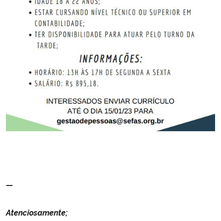
Secretaria-Geral
Secretaria de Governo
Gabinete de Segurança Institucional
Advocacia-Geral da União
Banco Central do Brasil
Planalto
—
Atenciosamente;