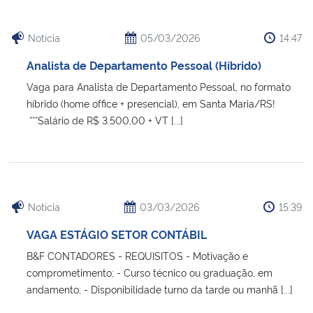
Secretaria-Geral
Notícia
05/03/2026
14:47
Analista de Departamento Pessoal (Híbrido)
Secretaria de Governo
Vaga para Analista de Departamento Pessoal, no formato
híbrido (home office + presencial), em Santa Maria/RS!
Gabinete de Segurança Institucional
***Salário de R$ 3.500,00 + VT [...]
Advocacia-Geral da União
Banco Central do Brasil
Notícia
03/03/2026
15:39
Planalto
VAGA ESTÁGIO SETOR CONTÁBIL
B&F CONTADORES - REQUISITOS - Motivação e
comprometimento; - Curso técnico ou graduação, em
andamento; - Disponibilidade turno da tarde ou manhã [...]