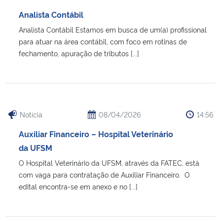
Ministério da Cidadania
Analista Contábil
Analista Contábil Estamos em busca de um(a) profissional
Ministério da Saúde
para atuar na área contábil, com foco em rotinas de
fechamento, apuração de tributos [...]
Ministério de Minas e Energia
Ministério da Ciência, Tecnologia, Inovações e Comunicações
Ministério do Meio Ambiente
Notícia
08/04/2026
14:56
Auxiliar Financeiro – Hospital Veterinário
Ministério do Turismo
da UFSM
O Hospital Veterinário da UFSM, através da FATEC, está
Ministério do Desenvolvimento Regional
com vaga para contratação de Auxiliar Financeiro. O
edital encontra-se em anexo e no [...]
Controladoria-Geral da União
Ministério da Mulher, da Família e dos Direitos Humanos