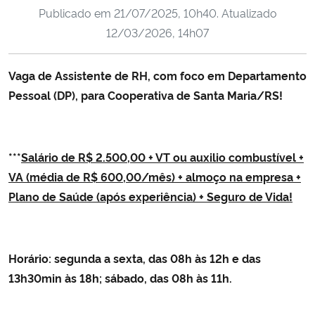
Publicado em
21/07/2025, 10h40
. Atualizado
Ministério da Cidadania
12/03/2026, 14h07
Ministério da Saúde
Vaga de Assistente de RH, com foco em Departamento
Ministério de Minas e Energia
Pessoal (DP), para Cooperativa de Santa Maria/RS!
Ministério da Ciência, Tecnologia, Inovações e Comunicações
***
Salário de R$ 2.500,00 + VT ou auxilio combustível +
Ministério do Meio Ambiente
VA (média de R$ 600,00/mês) + almoço na empresa +
Plano de Saúde (após experiência) + Seguro de Vida!
Ministério do Turismo
Ministério do Desenvolvimento Regional
Horário: segunda a sexta, das 08h às 12h e das
Controladoria-Geral da União
13h30min às 18h; sábado, das 08h às 11h.
Ministério da Mulher, da Família e dos Direitos Humanos