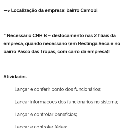
—> Localização da empresa: bairro Camobi.
Secretaria-Geral
Secretaria de Governo
**Necessário CNH B – deslocamento nas 2 filiais da
empresa, quando necessário (em Restinga Seca e no
Gabinete de Segurança Institucional
bairro Passo das Tropas, com carro da empresa)!
Advocacia-Geral da União
Banco Central do Brasil
Atividades:
· Lançar e conferir ponto dos funcionários;
Planalto
· Lançar informações dos funcionários no sistema;
· Lançar e controlar benefícios;
· Lançar e controlar férias;