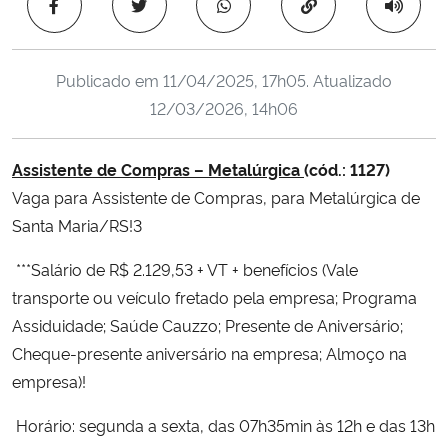
Copiar para área 
Ministério da Cidadania
Ministério da Saúde
Publicado em
11/04/2025, 17h05
. Atualizado
12/03/2026, 14h06
Ministério de Minas e Energia
Assistente de Compras – Metalúrgica
(cód.: 1127)
Ministério da Ciência, Tecnologia, Inovações e Comunicações
Vaga para Assistente de Compras, para Metalúrgica de
Santa Maria/RS!3
Ministério do Meio Ambiente
***Salário de R$ 2.129,53 + VT + benefícios (Vale
Ministério do Turismo
transporte ou veículo fretado pela empresa; Programa
Assiduidade; Saúde Cauzzo; Presente de Aniversário;
Ministério do Desenvolvimento Regional
Cheque-presente aniversário na empresa; Almoço na
empresa)!
Controladoria-Geral da União
Horário: segunda a sexta, das 07h35min às 12h e das 13h
Ministério da Mulher, da Família e dos Direitos Humanos