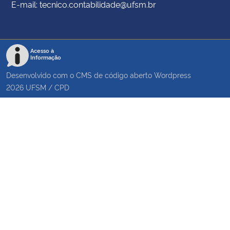
E-mail: tecnico.contabilidade@ufsm.br
Acesso à
Informação
Desenvolvido com o CMS de código aberto
Wordpress
2026
UFSM
/
CPD