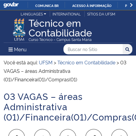
COMUNICA BR
ACESSO À INFORMAÇÃO
PARTI
Casa Civil
LANGUAGES
INTERNATIONAL
SÍTIOS DA UFSM
IR
Técnico em
PARA
Contabilidade
Ministério da Justiça e Segurança Pública
O
Curso Técnico – Campus Santa Maria
CONTEÚDO
Ministério da Defesa
Buscar no no Sítio
Busca
Busca:
Menu Principal do Sítio
Menu
Busc
Ministério das Relações Exteriores
Você está aqui:
UFSM
>
Técnico em Contabilidade
>
03
VAGAS – áreas Administrativa
Ministério da Economia
(01)/Financeira(01)/Compras(01)
03 VAGAS – áreas
Ministério da Infraestrutura
Início do conteúdo
Administrativa
Ministério da Agricultura, Pecuária e Abastecimento
(01)/Financeira(01)/Compras(
Ministério da Educação