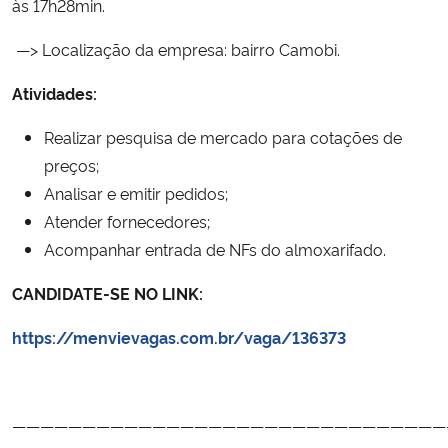
às 17h28min.
Secretaria-Geral
—> Localização da empresa: bairro Camobi.
Atividades:
Secretaria de Governo
Realizar pesquisa de mercado para cotações de
Gabinete de Segurança Institucional
preços;
Analisar e emitir pedidos;
Advocacia-Geral da União
Atender fornecedores;
Acompanhar entrada de NFs do almoxarifado.
Banco Central do Brasil
CANDIDATE-SE NO LINK:
Planalto
https://menvievagas.com.br/vaga/136373
———————————————————————————————