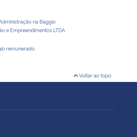
Administração na Baggio
ção e Empreendimentos LTDA
gio remunerado.
Voltar ao topo