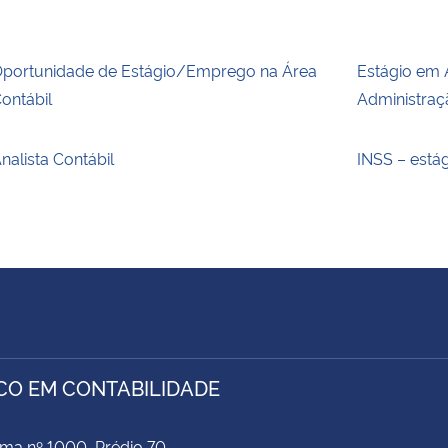
portunidade de Estágio/Emprego na Área
Estágio em 
ontábil
Administra
nalista Contábil
INSS – está
CO EM CONTABILIDADE
ima nº 1000, Prédio 70