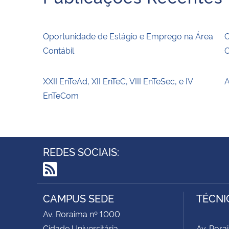
Oportunidade de Estágio e Emprego na Área
O
Contábil
C
XXII EnTeAd, XII EnTeC, VIII EnTeSec, e IV
A
EnTeCom
REDES SOCIAIS:
RSS
CAMPUS SEDE
TÉCNI
Av. Roraima nº 1000
Cidade Universitária
Av. Rora