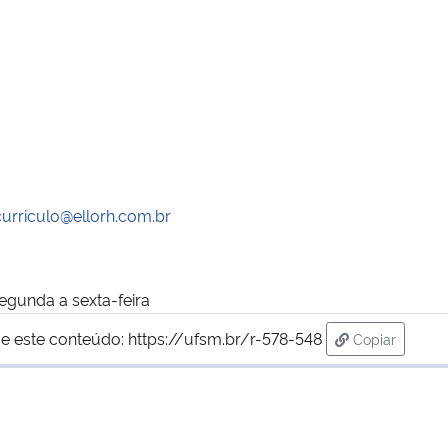
curriculo@ellorh.com.br
egunda a sexta-feira
e este conteúdo:
https://ufsm.br/r-578-548
Copiar
para área de